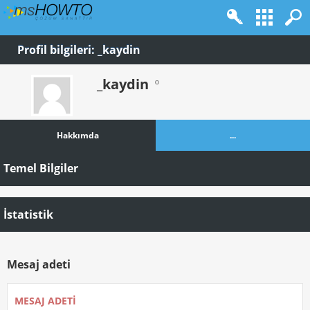
Profil bilgileri: _kaydin
_kaydin
Hakkımda
...
Temel Bilgiler
İstatistik
Mesaj adeti
MESAJ ADETI