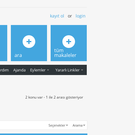
kayıt ol
or
login
tüm
ara
makaleler
ardım
Ajanda
Eylemler
Yararlı Linkler
2 konu var - 1 ile 2 arası gösteriyor
Seçenekler
Arama