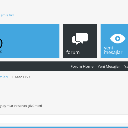
işmiş Ara
yeni
forum
mesajlar
Forum Home
Yeni Mesajlar
Y
mları
Mac OS X
aylaşımlar ve sorun çözümleri