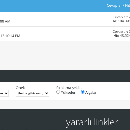
Cevaplar
/
Hi
Cevaplar: 
Hit: 184.09
:00 AM
Cevaplar: 
Hit: 43.52
013 10:14 PM
Önek
Sıralama şekli...
Yükselen
Alçalan
yararlı linkler