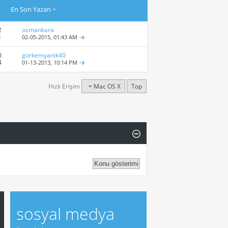
t
En Son Yazan
2
osmankara
1
02-05-2015,
01:43 AM
0
gorkemyanik40
4
01-13-2013,
10:14 PM
Hızlı Erişim
Mac OS X
Top
sosyal medya