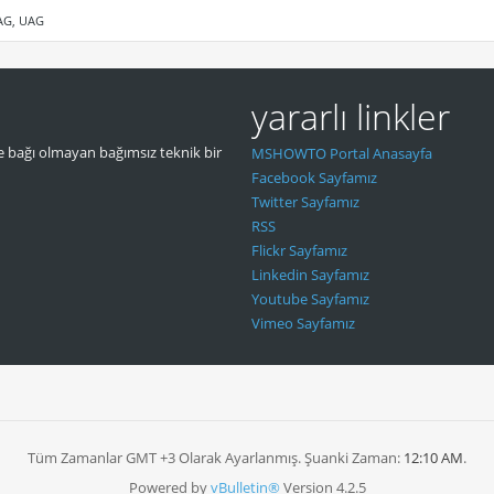
IAG, UAG
yararlı linkler
 bağı olmayan bağımsız teknik bir
MSHOWTO Portal Anasayfa
Facebook Sayfamız
Twitter Sayfamız
RSS
Flickr Sayfamız
Linkedin Sayfamız
Youtube Sayfamız
Vimeo Sayfamız
Tüm Zamanlar GMT +3 Olarak Ayarlanmış. Şuanki Zaman:
12:10 AM
.
Powered by
vBulletin®
Version 4.2.5