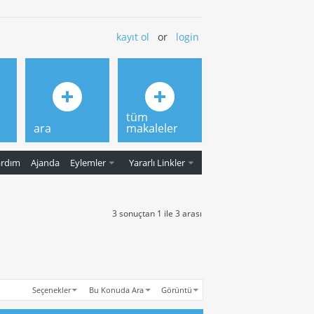
kayıt ol
or
login
tüm
ara
makaleler
ardım
Ajanda
Eylemler
Yararlı Linkler
3 sonuçtan 1 ile 3 arası
Seçenekler
Bu Konuda Ara
Görüntü