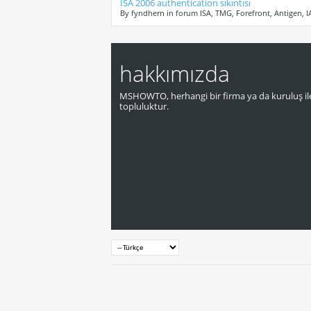
ISA 2006 authentication sıkıntısı
By fyndhern in forum ISA, TMG, Forefront, Antigen, 
hakkımızda
MSHOWTO, herhangi bir firma ya da kuruluş ile
topluluktur.