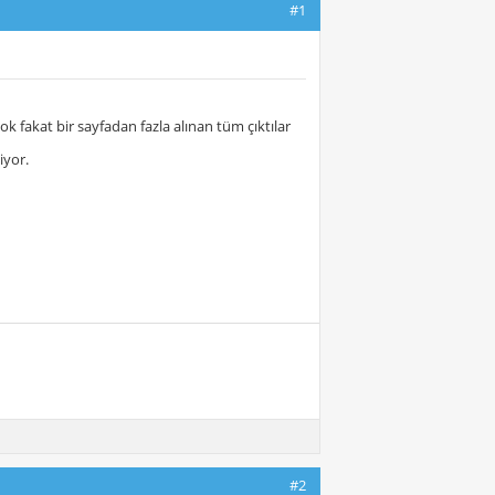
#1
ok fakat bir sayfadan fazla alınan tüm çıktılar
iyor.
#2