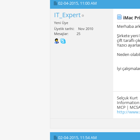
02-04-2015,
11:00 AM
IT_Expert
iMac Pri
Yeni Üye
Merhaba ark
Üyelik tarihi
Nov 2010
Mesajlar
25
Şirkete yeni 
çift taraflı çı
Yazıcı ayarl
Neden olabil
İyi çalışmalar
Selçuk Kurt
Information 
MCP | MCSA
http://www.
02-04-2015,
11:54 AM