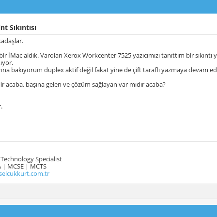
nt Sıkıntısı
adaşlar.
bir İMac aldık. Varolan Xerox Workcenter 7525 yazıcımızı tanıttım bir sıkıntı y
kıyor.
arına bakıyorum duplex aktif değil fakat yine de çift taraflı yazmaya devam ed
ir acaba, başına gelen ve çözüm sağlayan var mıdır acaba?
.
Technology Specialist
 | MCSE | MCTS
selcukkurt.com.tr