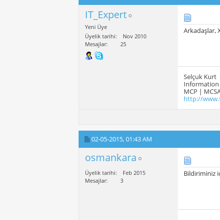
IT_Expert
Yeni Üye
Arkadaşlar, 
Üyelik tarihi
Nov 2010
Mesajlar
25
Selçuk Kurt
Information 
MCP | MCSA
http://www.
02-05-2015,
01:43 AM
osmankara
Üyelik tarihi
Feb 2015
Bildiriminiz 
Mesajlar
3