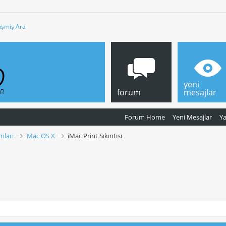
işmiş Ara
yeni
forum
mesajlar
Forum Home
Yeni Mesajlar
Y
mları
Mac OS X
iMac Print Sıkıntısı