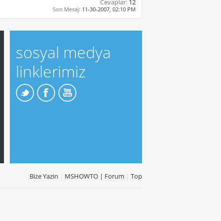
Cevaplar:
12
Son Mesaj:
11-30-2007,
02:10 PM
sosyal medya
linklerimiz
Bize Yazin
|
MSHOWTO | Forum
|
Top