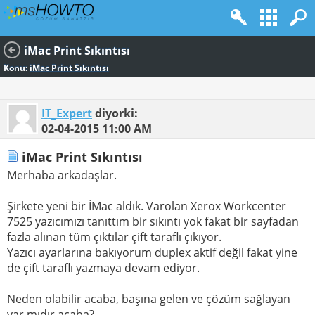
iMac Print Sıkıntısı
Konu:
iMac Print Sıkıntısı
IT_Expert
diyorki:
02-04-2015
11:00 AM
iMac Print Sıkıntısı
Merhaba arkadaşlar.
Şirkete yeni bir İMac aldık. Varolan Xerox Workcenter
7525 yazıcımızı tanıttım bir sıkıntı yok fakat bir sayfadan
fazla alınan tüm çıktılar çift taraflı çıkıyor.
Yazıcı ayarlarına bakıyorum duplex aktif değil fakat yine
de çift taraflı yazmaya devam ediyor.
Neden olabilir acaba, başına gelen ve çözüm sağlayan
var mıdır acaba?