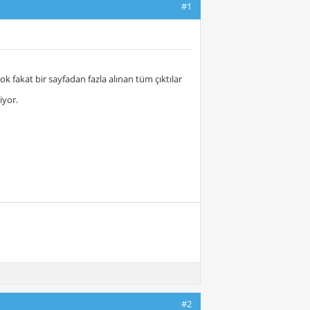
#1
ok fakat bir sayfadan fazla alınan tüm çıktılar
iyor.
#2