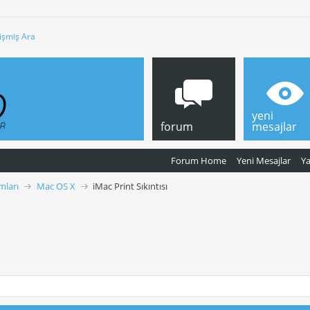
işmiş Ara
yeni
forum
mesajlar
Forum Home
Yeni Mesajlar
Y
mları
Mac OS X
iMac Print Sıkıntısı