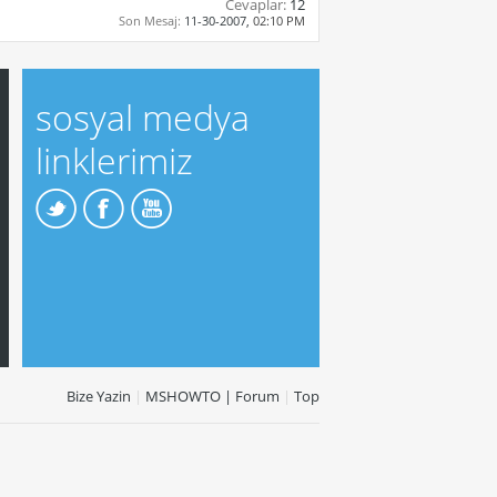
Cevaplar:
12
Son Mesaj:
11-30-2007,
02:10 PM
sosyal medya
linklerimiz
Bize Yazin
|
MSHOWTO | Forum
|
Top