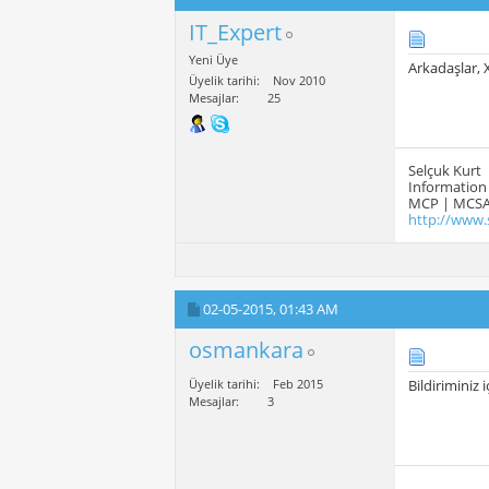
IT_Expert
Yeni Üye
Arkadaşlar, 
Üyelik tarihi
Nov 2010
Mesajlar
25
Selçuk Kurt
Information 
MCP | MCSA
http://www.
02-05-2015,
01:43 AM
osmankara
Üyelik tarihi
Feb 2015
Bildiriminiz 
Mesajlar
3