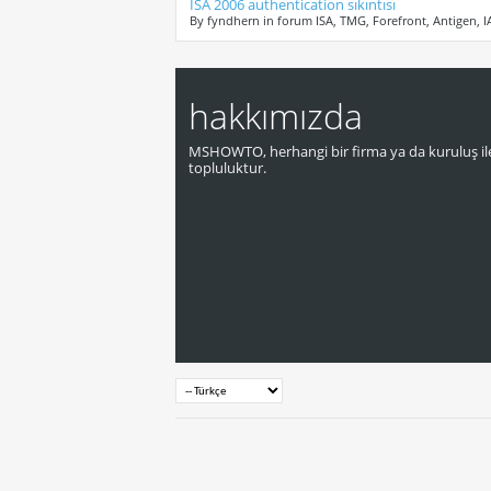
ISA 2006 authentication sıkıntısı
By fyndhern in forum ISA, TMG, Forefront, Antigen, 
hakkımızda
MSHOWTO, herhangi bir firma ya da kuruluş ile
topluluktur.