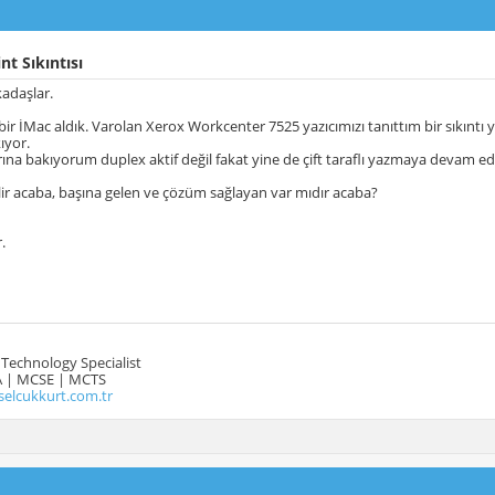
nt Sıkıntısı
adaşlar.
bir İMac aldık. Varolan Xerox Workcenter 7525 yazıcımızı tanıttım bir sıkıntı y
kıyor.
arına bakıyorum duplex aktif değil fakat yine de çift taraflı yazmaya devam ed
ir acaba, başına gelen ve çözüm sağlayan var mıdır acaba?
.
Technology Specialist
 | MCSE | MCTS
selcukkurt.com.tr