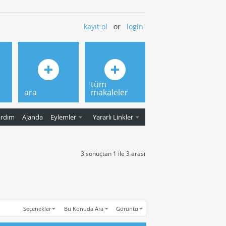
kayıt ol
or
login
tüm
ara
makaleler
ardım
Ajanda
Eylemler
Yararlı Linkler
3 sonuçtan 1 ile 3 arası
Seçenekler
Bu Konuda Ara
Görüntü