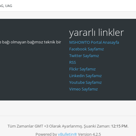
IAG, UAG
yararlı linkler
 bağı olmayan bağımsız teknik bir
MSHOWTO Portal Anasayfa
Facebook Sayfamız
Twitter Sayfamız
RSS
Flickr Sayfamız
Linkedin Sayfamız
Youtube Sayfamız
Vimeo Sayfamız
Tüm Zamanlar GMT +3 Olarak Ayarlanmış. Şuanki Zaman:
12:15 PM
.
Powered by
vBulletin®
Version 4.2.5