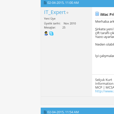
02-04-2015,
11:00 AM
IT_Expert
iMac Pri
Yeni Üye
Merhaba ark
Üyelik tarihi
Nov 2010
Mesajlar
25
Şirkete yeni 
çift taraflı çı
Yazıcı ayarl
Neden olabil
İyi çalışmalar
Selçuk Kurt
Information 
MCP | MCSA
http://www.
02-04-2015,
11:54 AM