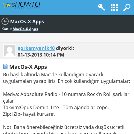
MacOs-X Apps
Konu:
MacOs-X Apps
gorkemyanik40
diyorki:
01-13-2013
10:14 PM
MacOs-X Apps
Bu başlık altında Mac'de kullandığımız yararlı
uygulamaları yazabiliriz. En çok kullandığım uygulamalar:
Medya: Abbsolute Radio - 10 numara Rock'n Roll şarkılar
çalar
Takvim:Opus Domini Lite - Tüm ajandalar çöpe.
Zip: iZip- hayat kurtarır.
Not: Bana önerebileceğiniz ücretsiz yada düşük ücretli
photoshop tarzında bir uygulama varsa kullanmak