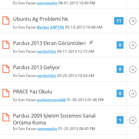
En Son Yazan
emreaydin
08-01-2013
10:49 PM
Ubuntu Ag Problemi hk.
11
En Son Yazan
Berker SAPTAS
05-13-2013
10:48 AM
Pardus 2013 Ekran Görüntüleri
0
En Son Yazan
tarikyildiz
04-11-2013
12:15 AM
Pardus 2013 Geliyor
0
En Son Yazan
tarikyildiz
03-25-2013
10:54 AM
PRACE Yaz Okulu
0
En Son Yazan
gorkemyanik40
01-30-2013
01:46 PM
Pardus 2009 İşletim Sistemini Sanal
1
Ortama Kuma
En Son Yazan
emreaydin
01-25-2013
06:45 PM