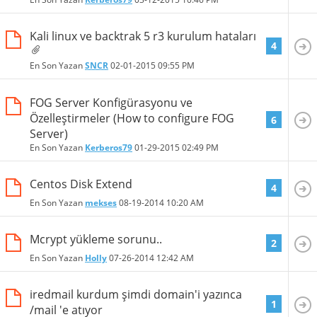
Kali linux ve backtrak 5 r3 kurulum hataları
4
En Son Yazan
SNCR
02-01-2015
09:55 PM
FOG Server Konfigürasyonu ve
Özelleştirmeler (How to configure FOG
6
Server)
En Son Yazan
Kerberos79
01-29-2015
02:49 PM
Centos Disk Extend
4
En Son Yazan
mekses
08-19-2014
10:20 AM
Mcrypt yükleme sorunu..
2
En Son Yazan
Holly
07-26-2014
12:42 AM
iredmail kurdum şimdi domain'i yazınca
1
/mail 'e atıyor