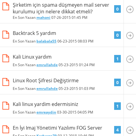
Şirketim için spama düşmeyen mail server
0
kurulumu için nelere dikkat etmeli?
En Son Yazan
mahoni
07-26-2015
01:45 PM
Backtrack 5 yardım
0
En Son Yazan
balabala55
06-23-2015
08:03 PM
Kali Linux yardım
1
En Son Yazan
emrullahde
05-23-2015
01:24 PM
Linux Root Şifresi Değiştirme
0
En Son Yazan
emrullahde
05-23-2015
01:03 PM
Kali linux yardim edermisiniz
1
En Son Yazan
emreaydin
03-30-2015
04:05 PM
En İyi Imaj Yönetimi Yazılımı FOG Server
4
En Son Yazan
Kerberos79
03-12-2015
10:46 PM