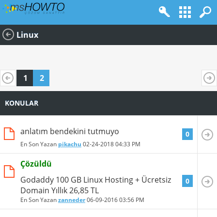
Linux
1
2
KONULAR
anlatım bendekini tutmuyo
0
En Son Yazan
pikachu
02-24-2018
04:33 PM
Çözüldü
Godaddy 100 GB Linux Hosting + Ücretsiz
0
Domain Yıllık 26,85 TL
En Son Yazan
zanneder
06-09-2016
03:56 PM