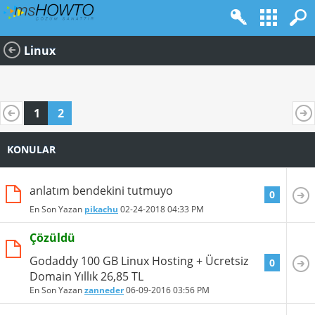
Linux
1
2
KONULAR
anlatım bendekini tutmuyo
0
En Son Yazan
pikachu
02-24-2018
04:33 PM
Çözüldü
Godaddy 100 GB Linux Hosting + Ücretsiz
0
Domain Yıllık 26,85 TL
En Son Yazan
zanneder
06-09-2016
03:56 PM