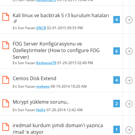
Kali linux ve backtrak 5 r3 kurulum hataları
4
En Son Yazan
SNCR
02-01-2015
09:55 PM
FOG Server Konfigürasyonu ve
Özelleştirmeler (How to configure FOG
6
Server)
En Son Yazan
Kerberos79
01-29-2015
02:49 PM
Centos Disk Extend
4
En Son Yazan
mekses
08-19-2014
10:20 AM
Mcrypt yükleme sorunu..
2
En Son Yazan
Holly
07-26-2014
12:42 AM
iredmail kurdum şimdi domain'i yazınca
1
/mail 'e atıyor