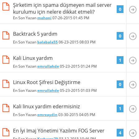
Şirketim için spama düşmeyen mail server
0
kurulumu için nelere dikkat etmeli?
En Son Yazan
mahoni
07-26-2015
01:45 PM
Backtrack 5 yardım
0
En Son Yazan
balabala55
06-23-2015
08:03 PM
Kali Linux yardım
1
En Son Yazan
emrullahde
05-23-2015
01:24 PM
Linux Root Şifresi Değiştirme
0
En Son Yazan
emrullahde
05-23-2015
01:03 PM
Kali linux yardim edermisiniz
1
En Son Yazan
emreaydin
03-30-2015
04:05 PM
En İyi Imaj Yönetimi Yazılımı FOG Server
4
En Son Yazan
Kerberos79
03-12-2015
10:46 PM