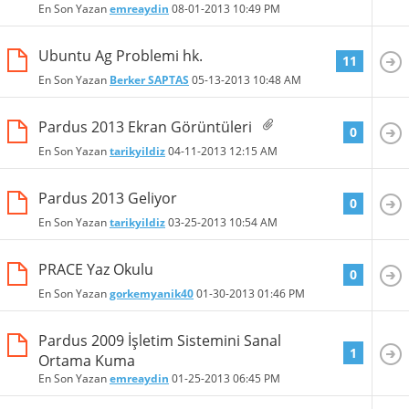
En Son Yazan
emreaydin
08-01-2013
10:49 PM
Ubuntu Ag Problemi hk.
11
En Son Yazan
Berker SAPTAS
05-13-2013
10:48 AM
Pardus 2013 Ekran Görüntüleri
0
En Son Yazan
tarikyildiz
04-11-2013
12:15 AM
Pardus 2013 Geliyor
0
En Son Yazan
tarikyildiz
03-25-2013
10:54 AM
PRACE Yaz Okulu
0
En Son Yazan
gorkemyanik40
01-30-2013
01:46 PM
Pardus 2009 İşletim Sistemini Sanal
1
Ortama Kuma
En Son Yazan
emreaydin
01-25-2013
06:45 PM