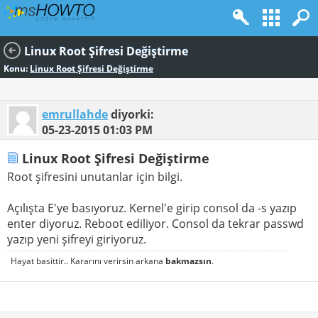
Linux Root Şifresi Değiştirme
Konu:
Linux Root Şifresi Değiştirme
emrullahde
diyorki:
05-23-2015
01:03 PM
Linux Root Şifresi Değiştirme
Root şifresini unutanlar için bilgi.
Açılışta E'ye basıyoruz. Kernel'e girip consol da -s yazıp
enter diyoruz. Reboot ediliyor. Consol da tekrar passwd
yazıp yeni şifreyi giriyoruz.
Hayat basittir.. Kararını verirsin arkana
bakmazsın
.