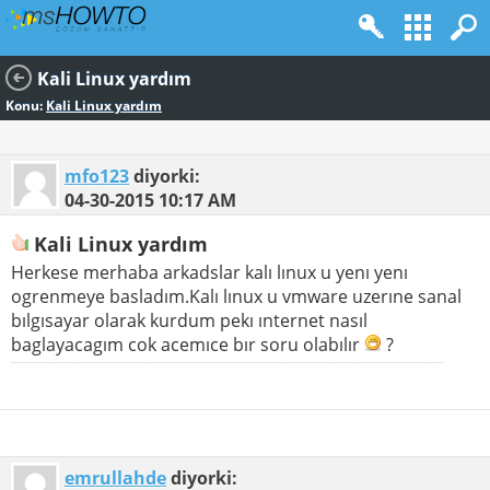
Kali Linux yardım
Konu:
Kali Linux yardım
mfo123
diyorki:
04-30-2015
10:17 AM
Kali Linux yardım
Herkese merhaba arkadslar kalı lınux u yenı yenı
ogrenmeye basladım.Kalı lınux u vmware uzerıne sanal
bılgısayar olarak kurdum pekı ınternet nasıl
baglayacagım cok acemıce bır soru olabılır
?
emrullahde
diyorki: