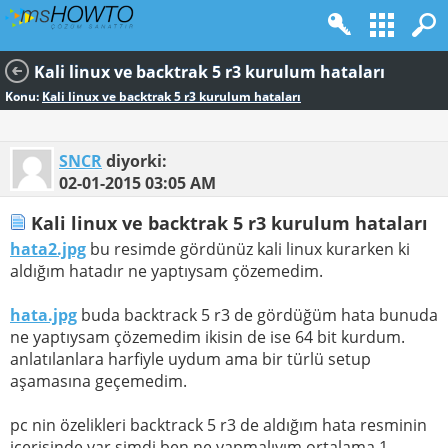
Kali linux ve backtrak 5 r3 kurulum hataları
Konu:
Kali linux ve backtrak 5 r3 kurulum hataları
SNCR
diyorki:
02-01-2015
03:05 AM
Kali linux ve backtrak 5 r3 kurulum hataları
hata2.jpg
bu resimde gördünüz kali linux kurarken ki
aldığım hatadır ne yaptıysam çözemedim.
hata.jpg
buda backtrack 5 r3 de gördüğüm hata bunuda
ne yaptıysam çözemedim ikisin de ise 64 bit kurdum.
anlatılanlara harfiyle uydum ama bir türlü setup
aşamasına geçemedim.
pc nin özelikleri backtrack 5 r3 de aldığım hata resminin
içerisinde var şimdi ben ne yapmalıyım ortalama 1