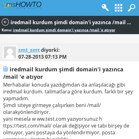
iredmail kurdum şimdi domain'i yazınca /mail 'e atıyor
Konu:
iredmail kurdum şimdi domain'i yazınca /mail 'e atıyor
smt_smt
diyorki:
07-28-2013
07:13 PM
iredmail kurdum şimdi domain'i yazınca
/mail 'e atıyor
Merhabalar konuda yazdığımdan da anlaşılacağı gibi
iredmail kurdum. talimatlara göre kurdum. farklı bir şey
yapmadım.
Şimdi siteye girmeye çalışırken beni /mail/
olarakyönlendiriyor.
yani mesela w ww.test.com yazıyorsunuz h
ttps://test.com/mail/ olarak değişiyor ve tabi birşey de
olmuyor. yani postaya da yönlendirmiyor. posta