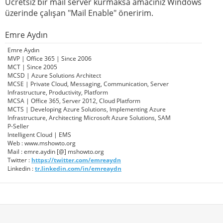
Ücretsiz bir mail server kurmaksa amacınız Windows
üzerinde çalışan "Mail Enable" öneririm.
Emre Aydın
Emre Aydın
MVP | Office 365 | Since 2006
MCT | Since 2005
MCSD | Azure Solutions Architect
MCSE | Private Cloud, Messaging, Communication, Server
Infrastructure, Productivity, Platform
MCSA | Office 365, Server 2012, Cloud Platform
MCTS | Developing Azure Solutions, Implementing Azure
Infrastructure, Architecting Microsoft Azure Solutions, SAM
P-Seller
Intelligent Cloud | EMS
Web : www.mshowto.org
Mail : emre.aydin [@] mshowto.org
Twitter :
https://twitter.com/emreaydn
Linkedin :
tr.linkedin.com/in/emreaydn