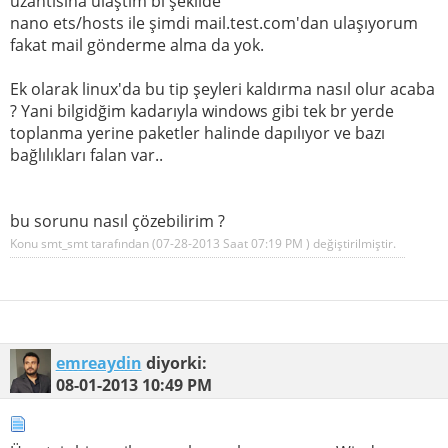
uzantısına ulaştım bi şekilde
nano ets/hosts ile şimdi mail.test.com'dan ulaşıyorum
fakat mail gönderme alma da yok.
Ek olarak linux'da bu tip şeyleri kaldırma nasıl olur acaba
? Yani bilgidğim kadarıyla windows gibi tek br yerde
toplanma yerine paketler halinde dapılıyor ve bazı
bağlılıkları falan var..
bu sorunu nasıl çözebilirim ?
Konu smt_smt tarafından (07-28-2013 Saat
07:19 PM
) değiştirilmiştir.
emreaydin
diyorki:
08-01-2013
10:49 PM