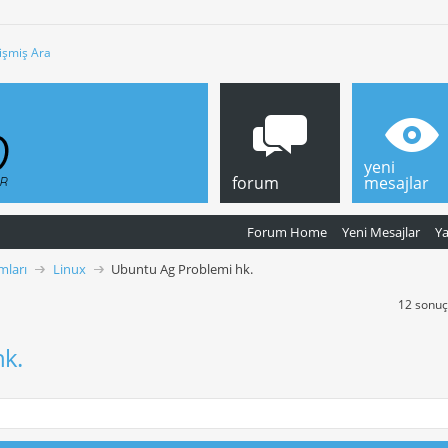
işmiş Ara
yeni
forum
mesajlar
Forum Home
Yeni Mesajlar
Y
mları
Linux
Ubuntu Ag Problemi hk.
12 sonuçt
k.