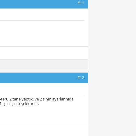
#11
#12
eru 2 tane yaptık. ve 2 sinin ayarlarınıda
ilgin için teşekkurler.