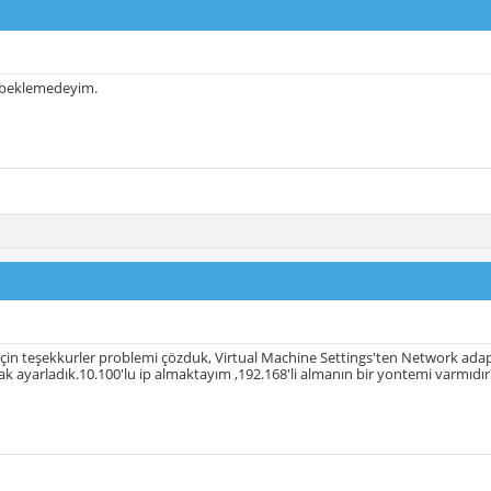
 beklemedeyim.
için teşekkurler problemi çözduk, Virtual Machine Settings'ten Network adapt
ak ayarladık.10.100'lu ip almaktayım ,192.168'li almanın bir yontemi varmıdır? 