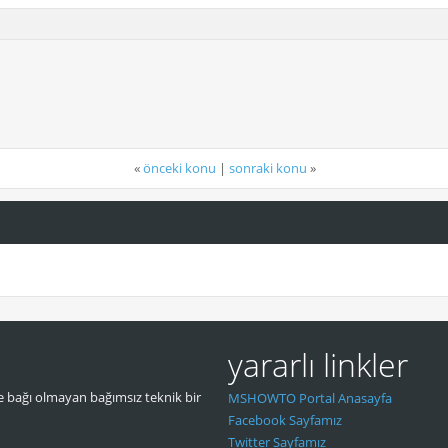
«
önceki konu
|
sonraki konu
»
yararlı linkler
 bağı olmayan bağımsız teknik bir
MSHOWTO Portal Anasayfa
Facebook Sayfamız
Twitter Sayfamız