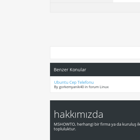
Benzer Konular
Ubuntu Cep Telefonu
By gorkemyanik40 in forum Linux
hakkımızda
MSHOWTO, herhangi bir firma ya da kuruluş ile
topluluktur.