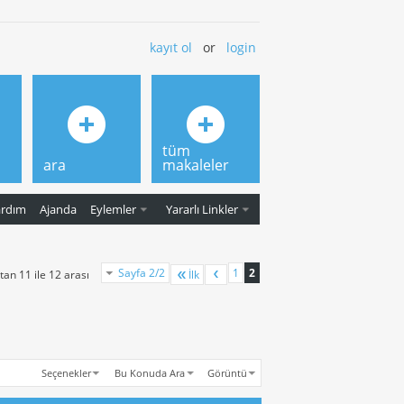
kayıt ol
or
login
tüm
ara
makaleler
ardım
Ajanda
Eylemler
Yararlı Linkler
Sayfa 2/2
1
2
an 11 ile 12 arası
İlk
Seçenekler
Bu Konuda Ara
Görüntü