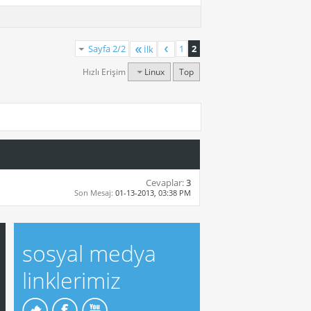
Sayfa 2/2
1
2
İlk
Hızlı Erişim
Linux
Top
Cevaplar:
3
Son Mesaj:
01-13-2013,
03:38 PM
sosyal medya
linklerimiz