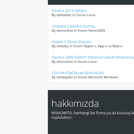
Pardus 2013 Geliyor
By tarikyildiz in forum Linux
vmware a pardus kurma
By ekinonline in forum Server2003
Hyper-V Ekran Boyutu
By cheleby in forum Hyper-v, App-v ve Med-v
Pardus 2009 İşletim Sistemini Sanal Ortama 
By ekinonline in forum Linux
Ctrl+Alt+Del Ekran Görüntüsü
By emreaydin in forum Microsoft Windows
hakkımızda
MSHOWTO, herhangi bir firma ya da kuruluş ile
topluluktur.