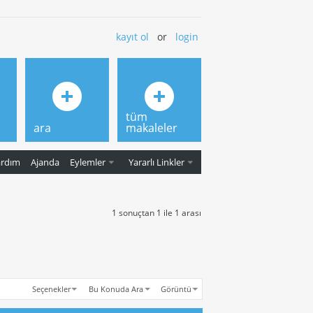
kayıt ol
or
login
tüm
ara
makaleler
ardım
Ajanda
Eylemler
Yararlı Linkler
1 sonuçtan 1 ile 1 arası
Seçenekler
Bu Konuda Ara
Görüntü