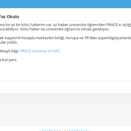
az Okulu
re bir iyi bir kötü haberim var. iyi haber üniversite öğrencileri PRACE'ın açtığ
urabiliyor. Kötü haber ise üniversite öğrencisi olmak gerekiyor.
k başarımlı hesapla merkezleri birliği. Avrupa ve TR'deki süperbilgisiyarlarda
lar yüklü.
taylı bilgi:
PRACE Summer of HPC
 bol şans.