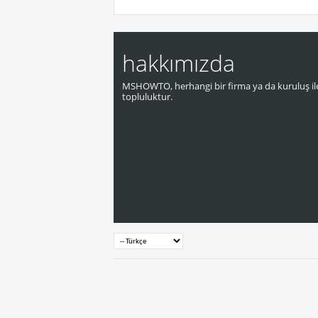
hakkımızda
MSHOWTO, herhangi bir firma ya da kuruluş ile
topluluktur.