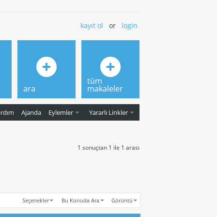
kayıt ol
or
login
tüm
ara
makaleler
ardım
Ajanda
Eylemler
Yararlı Linkler
1 sonuçtan 1 ile 1 arası
Seçenekler
Bu Konuda Ara
Görüntü