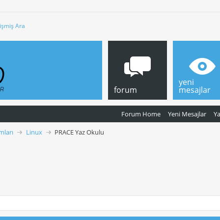
işmiş Ara
yeni
forum
mesajlar
Forum Home
Yeni Mesajlar
Y
mları
Linux
PRACE Yaz Okulu