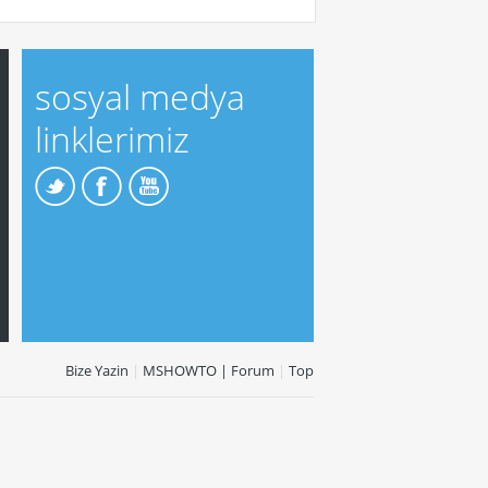
sosyal medya
linklerimiz
Bize Yazin
|
MSHOWTO | Forum
|
Top