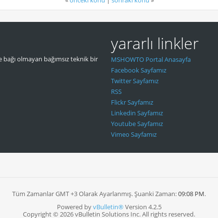
«
önceki konu
|
sonraki konu
»
yararlı linkler
 bağı olmayan bağımsız teknik bir
MSHOWTO Portal Anasayfa
Facebook Sayfamız
Twitter Sayfamız
RSS
Flickr Sayfamız
Linkedin Sayfamız
Youtube Sayfamız
Vimeo Sayfamız
Tüm Zamanlar GMT +3 Olarak Ayarlanmış. Şuanki Zaman:
09:08 PM
.
Powered by
vBulletin®
Version 4.2.5
Copyright © 2026 vBulletin Solutions Inc. All rights reserved.