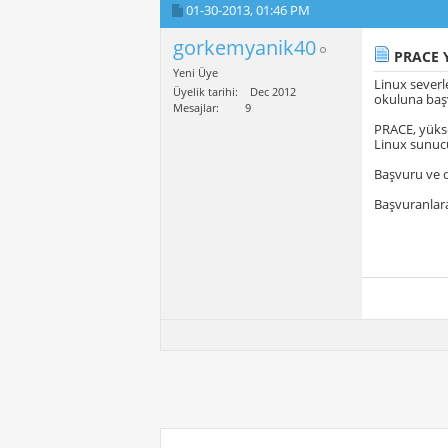
01-30-2013,
01:46 PM
gorkemyanik40
PRACE Y
Yeni Üye
Linux severle
Üyelik tarihi
Dec 2012
okuluna başv
Mesajlar
9
PRACE, yükse
Linux sunucu
Başvuru ve de
Başvuranlara