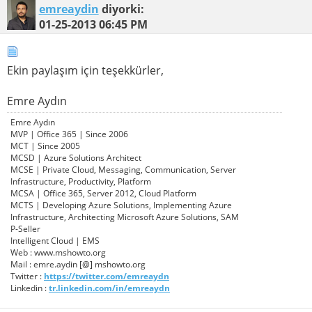
emreaydin
diyorki:
01-25-2013
06:45 PM
Ekin paylaşım için teşekkürler,
Emre Aydın
Emre Aydın
MVP | Office 365 | Since 2006
MCT | Since 2005
MCSD | Azure Solutions Architect
MCSE | Private Cloud, Messaging, Communication, Server
Infrastructure, Productivity, Platform
MCSA | Office 365, Server 2012, Cloud Platform
MCTS | Developing Azure Solutions, Implementing Azure
Infrastructure, Architecting Microsoft Azure Solutions, SAM
P-Seller
Intelligent Cloud | EMS
Web : www.mshowto.org
Mail : emre.aydin [@] mshowto.org
Twitter :
https://twitter.com/emreaydn
Linkedin :
tr.linkedin.com/in/emreaydn