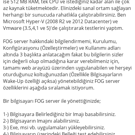
ise 512 MB RAM, tek CPU ve istediğiniz kadar alan ile çok
az kaynak tüketmektedir. Elinizdeki sanal ortam sağlayan
herhangi bir sunucuda rahatlıkla çalıştırabilirsiniz. Ben
Microsoft Hyper-V (2008 R2 ve 2012 Datacenter) ve
Vmware (3.5,4,1 ve 5)'de çalıştırarak testlerini yaptım.
FOG server hakkındaki bilgilendirmemi, Kurulumu,
Konfigürasyonu (Özelleştirmeler) ve Kullanımı adları
altında 3 başlıkta anlatacağım fakat bu bilgilerin sizler
için değerli olup olmadığına karar verebilmeniz için,
tamamı web arayüzü üzerinden uygulanabilen ve herşeyi
oturduğunuz koltuğunuzdan (Özellikle Bilgisayarların
Wake-Up özelliği açıksa) yönetebildiğiniz FOG server
özelliklerini aşağıda sıralamak istiyorum.
Bir bilgisayarı FOG server ile yönettiğinizde;
1-) Bilgisayara Belirlediğiniz bir Imajı basabilirsiniz.
2-) Bilgisayarın Imajını alabilirsiniz.
3-) Exe, msi vb. uygulamaları yükleyebilirsiniz.
4-) Bilgisayarın üzerindeki Belleği test edebilirsiniz.