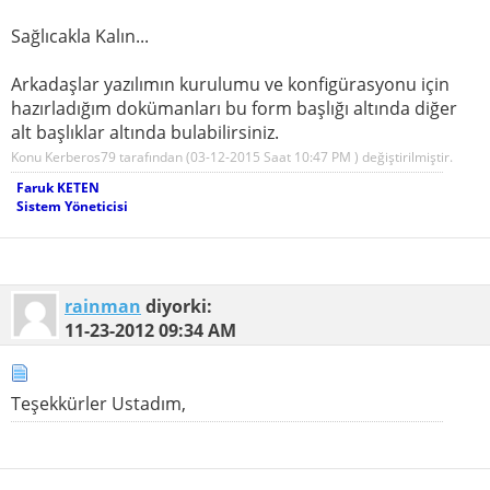
Sağlıcakla Kalın...
Arkadaşlar yazılımın kurulumu ve konfigürasyonu için
hazırladığım dokümanları bu form başlığı altında diğer
alt başlıklar altında bulabilirsiniz.
Konu Kerberos79 tarafından (03-12-2015 Saat
10:47 PM
) değiştirilmiştir.
Faruk KETEN
Sistem Yöneticisi
rainman
diyorki:
11-23-2012
09:34 AM
Teşekkürler Ustadım,