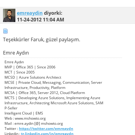
emreaydin
diyorki:
11-24-2012
11:04 AM
Teşekkürler Faruk, güzel paylaşım.
Emre Aydın
Emre Aydın
MVP | Office 365 | Since 2006
MCT | Since 2005
MCSD | Azure Solutions Architect
MCSE | Private Cloud, Messaging, Communication, Server
Infrastructure, Productivity, Platform
MCSA | Office 365, Server 2012, Cloud Platform
MCTS | Developing Azure Solutions, Implementing Azure
Infrastructure, Architecting Microsoft Azure Solutions, SAM
P-Seller
Intelligent Cloud | EMS
Web : www.mshowto.org
Mail : emre.aydin [@] mshowto.org
Twitter :
https://twitter.com/emreaydn
Linkedin :
tr.linkedin.com/in/emreaydn