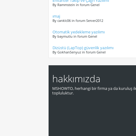
Envanter Takip ve Çağrı Yazılımı
By Rammstein in forum Genel
ımaj
By canklc06 in forum Server2012
Otomatik yedekleme yazılımı
By baymutlu in forum Genel
Dizüstü (LapTop) güvenlik yazılımı
By GokhanSenyuz in forum Genel
hakkımızda
MSHOWTO, herhangi bir firma ya da kuruluş ile
topluluktur.