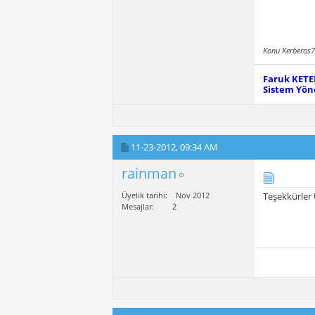
Konu Kerberos7
Faruk KET
Sistem Yöne
11-23-2012,
09:34 AM
rainman
Üyelik tarihi
Nov 2012
Teşekkürler
Mesajlar
2