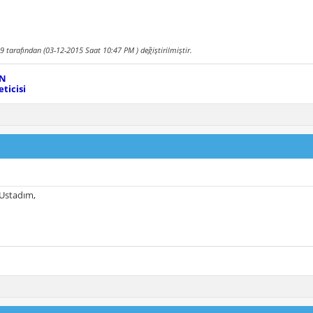
9 tarafından (03-12-2015 Saat
10:47 PM
) değiştirilmiştir.
EN
ticisi
 Ustadım,