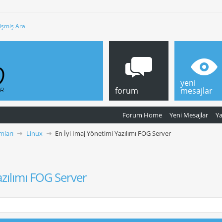
işmiş Ara
yeni
forum
mesajlar
Forum Home
Yeni Mesajlar
Y
mları
Linux
En İyi Imaj Yönetimi Yazılımı FOG Server
azılımı FOG Server