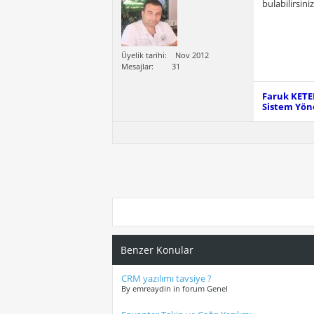
bulabilirsiniz
Üyelik tarihi
Nov 2012
Mesajlar
31
Faruk KET
Sistem Yöne
Benzer Konular
CRM yazılımı tavsiye ?
By emreaydin in forum Genel