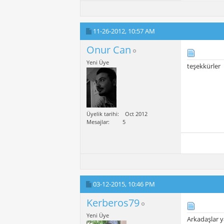
11-26-2012,
10:57 AM
Onur Can
Yeni Üye
teşekkürler
Üyelik tarihi
Oct 2012
Mesajlar
5
03-12-2015,
10:46 PM
Kerberos79
Yeni Üye
Arkadaşlar y