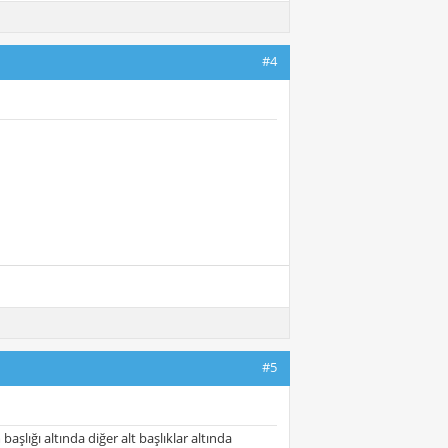
#4
#5
lığı altında diğer alt başlıklar altında