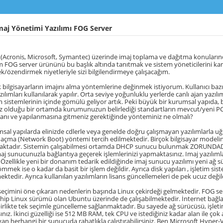
maj Yönetimi Yazılımı FOG Server
 (Acronis, Microsoft, Symantec) üzerinde imaj toplama ve dağıtma konularınd
ım FOG server ürününü bu başlık altında tanıtmak ve sistem yöneticilerini kar
/özendirmek niyetleriyle sizi bilgilendirmeye çalışacağım.
 bilgisayarların imajını alma yöntemlerine değinmek istiyorum. Kullanıcı baz
zılımları kullanılarak yapılır. Orta seviye yoğunluklu yerlerde canlı ajan yaz
im sistemlerinin içinde gömülü geliyor artık. Peki büyük bir kurumsal yapıda, bi
z olduğu bir ortamda kurumunuzun belirlediği standartların mevcut/yeni PC'
nı ve yapılanmasına gitmeniz gerektiğinde yönteminiz ne olmalı?
al yapılarda elinizde cdlerle veya genelde doğru çalışmayan yazılımlarla uğ
açma (Network Boot) yöntemi tercih edilmektedir. Birçok bilgisayar modeli
amaktadır. Sistemin çalışabilmesi ortamda DHCP sunucu bulunmak ZORUNDADI
Imaj sunucunuzla bağlantıya geçerek işlemlerinizi yapmaktasınız. Imaj yazılı
. Özellikle yeni bir donanım tedarik edildiğinde imaj sunucu yazılımı yeni ağ
mmek ise o kadar da basit bir işlem değildir. Ayrıca disk yapıları , işletim siste
ktedir. Ayrıca kullanılan yazılımların lisans güncellemeleri de pek ucuz değild
eçimini öne çıkaran nedenlerin başında Linux çekirdeği gelmektedir. FOG ser
ahip Linux sürümü olan Ubuntu üzerinde de çalışabilmektedir. İnternet bağ
rlikte tek seçimle güncelleme sağlanmaktadır. Bu sayede ağ sürücüsü, işletim
nız. İkinci güzelliği ise 512 MB RAM, tek CPU ve istediğiniz kadar alan ile ço
an herhangi bir sunucuda rahatlıkla çalıştırabilirsiniz. Ben Microsoft Hype