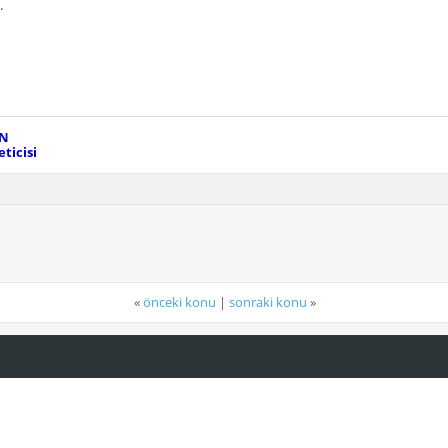
.
EN
ticisi
«
önceki konu
|
sonraki konu
»