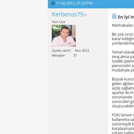
11-02-2012,
01:23 PM
Kerberos79
En İyi I
Yeni Üye
Merhabalar;
Bir çok ürün
karar kıldığ
yönlendirmek
Üyelik tarihi
Nov 2012
Temel olarak
Mesajlar
31
imaj alma ya
özellik işlet
personelin a
müdahale pla
Büyük kurums
gelen ağdan 
açılış sağl
ayarlar ile 
sorunlarıdır
sürücüleri gö
oluşturabilme
FOG Server s
kullanıma s
sürümüyle bi
karşılaşmazsı
ortam sağlay