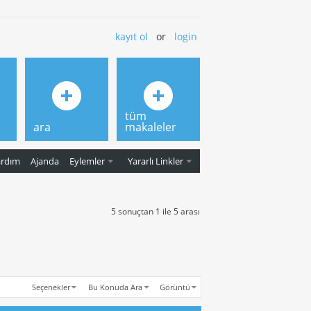
kayıt ol
or
login
tüm
ara
makaleler
ardım
Ajanda
Eylemler
Yararlı Linkler
5 sonuçtan 1 ile 5 arası
Seçenekler
Bu Konuda Ara
Görüntü