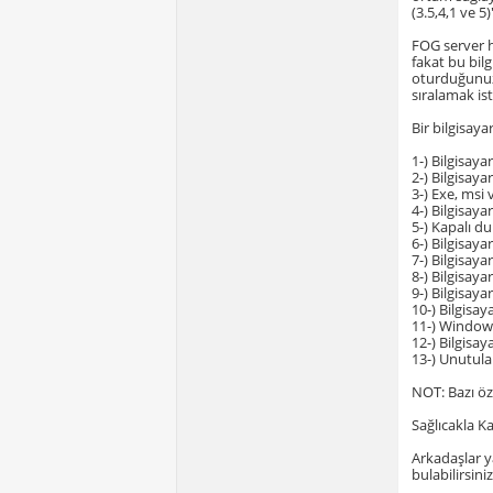
(3.5,4,1 ve 5
FOG server h
fakat bu bil
oturduğunuz 
sıralamak is
Bir bilgisaya
1-) Bilgisayar
2-) Bilgisayar
3-) Exe, msi 
4-) Bilgisaya
5-) Kapalı du
6-) Bilgisay
7-) Bilgisay
8-) Bilgisaya
9-) Bilgisaya
10-) Bilgisay
11-) Windows
12-) Bilgisay
13-) Unutulan
NOT: Bazı öz
Sağlıcakla Kal
Arkadaşlar y
bulabilirsiniz