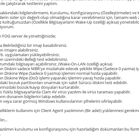
)'de çalıştırarak testlerini yaptım.
akkındaki bilgilendirmemi, Kurulumu, Konfigürasyonu (Özelleştirmeler) ve Ku
gilerin sizler için değerli olup olmadığına karar verebilmeniz için, tamamı w
koltuğunuzdan (Özellikle Bilgisayarların Wake-Up özelliği açıksa) yönetebildi
tiyorum.
rı FOG server ile yönettiğinizde;
a Belirlediğiniz bir Imajı basabilirsiniz.
ın Imajını alabilirsiniz.
vb. uygulamaları yükleyebilirsiniz.
rın üzerindeki Belleği test edebilirsiniz.
rumdaki bilgisayarı açabilirsiniz. (Wake-On-LAN özelliği açıksa)
arın Diskini sadece MBR'ye müdahale edecek şekilde Wipe (Sadece 0 yazma) işlem
arın Diskine Wipe (Sadece 0 yazma) işlemini normal hızda yapabilir.
rın Diskine Wipe (DoD işlemi yaparak) işlemini yavaş hızda yapabilir.
rdaki bozuk partitionları onarmak için sabit Sürücü diskini test edebilir.
arınızdaki bozuk/kayıp dosyaları kurtarabilir.
 Yüklü bilgisayarlarda Clam AV virüs yazılımı ile virüs taraması yapabilir.
arın donanım bilgilerini takip edebilir.
 veya zarar görmüş Windows kullanıcılarının şifrelerini sıfırlayabilir.
elliklerin kullanımı için Client Agent yazılımının (Bir adet) yüklenmesi gerekm
ın...
azılımın kurulumu ve konfigürasyonu için hazırladığım dokümanları bu form baş
.