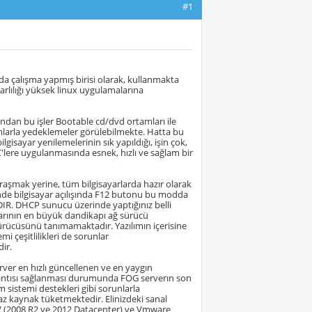
#1
a çalışma yapmış birisi olarak, kullanmakta
arlılığı yüksek linux uygulamalarına
ından bu işler Bootable cd/dvd ortamları ile
ılımlarla yedeklemeler görülebilmekte. Hatta bu
lgisayar yenilemelerinin sık yapıldığı, işin çok,
lere uygulanmasında esnek, hızlı ve sağlam bir
raşmak yerine, tüm bilgisayarlarda hazır olarak
nde bilgisayar açılışında F12 butonu bu modda
R. DHCP sunucu üzerinde yaptığınız belli
mlarının en büyük dandikapı ağ sürücü
 sürücüsünü tanımamaktadır. Yazılımın içerisine
mi çeşitlilikleri de sorunlar
ir.
ver en hızlı güncellenen ve en yaygın
lantısı sağlanması durumunda FOG serverın son
 sistemi destekleri gibi sorunlarla
k az kaynak tüketmektedir. Elinizdeki sanal
r-V (2008 R2 ve 2012 Datacenter) ve Vmware