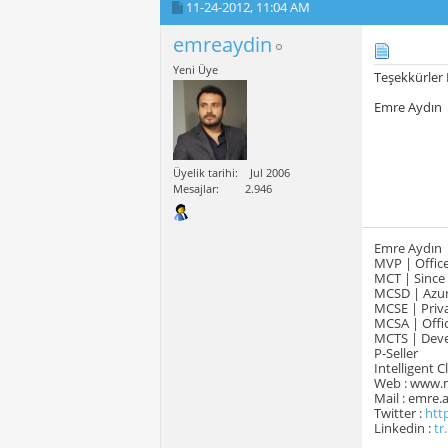
11-24-2012,
11:04 AM
emreaydin
Yeni Üye
Teşekkürler 
Emre Aydın
Üyelik tarihi
Jul 2006
Mesajlar
2.946
Emre Aydın
MVP | Office
MCT | Since
MCSD | Azur
MCSE | Priva
MCSA | Offic
MCTS | Devel
P-Seller
Intelligent 
Web : www.
Mail : emre
Twitter :
htt
Linkedin :
tr