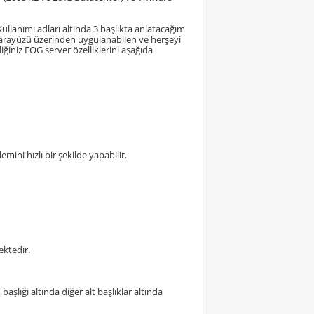
llanımı adları altında 3 başlıkta anlatacağım
eb arayüzü üzerinden uygulanabilen ve herşeyi
ğiniz FOG server özelliklerini aşağıda
ini hızlı bir şekilde yapabilir.
ektedir.
lığı altında diğer alt başlıklar altında