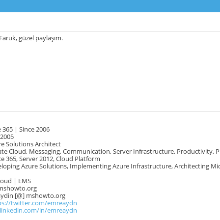
Faruk, güzel paylaşım.
 365 | Since 2006
 2005
e Solutions Architect
te Cloud, Messaging, Communication, Server Infrastructure, Productivity, 
e 365, Server 2012, Cloud Platform
oping Azure Solutions, Implementing Azure Infrastructure, Architecting Mi
Cloud | EMS
mshowto.org
.aydin [@] mshowto.org
ps://twitter.com/emreaydn
.linkedin.com/in/emreaydn