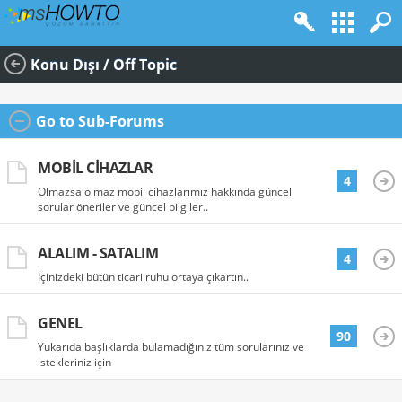
Konu Dışı / Off Topic
Go to Sub-Forums
MOBIL CIHAZLAR
4
Olmazsa olmaz mobil cihazlarımız hakkında güncel
sorular öneriler ve güncel bilgiler..
ALALIM - SATALIM
4
İçinizdeki bütün ticari ruhu ortaya çıkartın..
GENEL
90
Yukarıda başlıklarda bulamadığınız tüm sorularınız ve
istekleriniz için