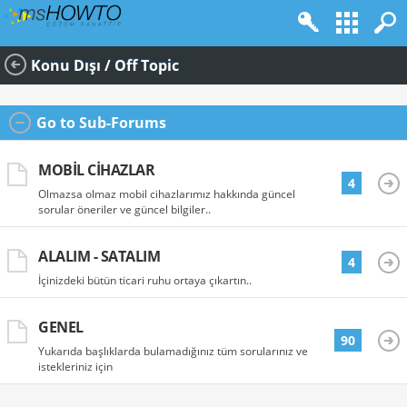
Konu Dışı / Off Topic
Go to Sub-Forums
MOBIL CIHAZLAR
4
Olmazsa olmaz mobil cihazlarımız hakkında güncel
sorular öneriler ve güncel bilgiler..
ALALIM - SATALIM
4
İçinizdeki bütün ticari ruhu ortaya çıkartın..
GENEL
90
Yukarıda başlıklarda bulamadığınız tüm sorularınız ve
istekleriniz için