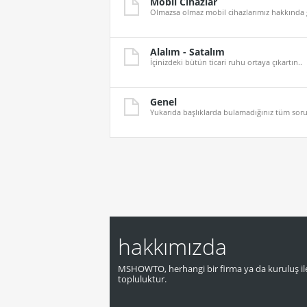
Mobil Cihazlar
Olmazsa olmaz mobil cihazlarımız hakkında gü
Alalım - Satalım
İçinizdeki bütün ticari ruhu ortaya çıkartın..
Genel
Yukarıda başlıklarda bulamadığınız tüm sorula
hakkımızda
MSHOWTO, herhangi bir firma ya da kuruluş ile
topluluktur.