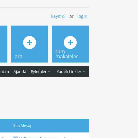
kayıt ol
or
login
tüm
ara
makaleler
ardım
Ajanda
Eylemler
Yararlı Linkler
Son Mesaj