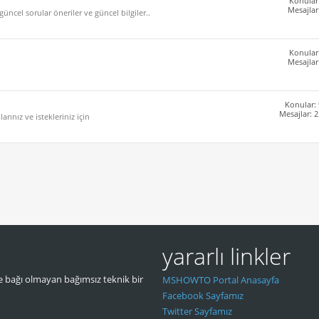
Konular
Mesajlar
ncel sorular öneriler ve güncel bilgiler..
Konular
Mesajlar
Konular:
Mesajlar: 
rınız ve istekleriniz için
yararlı linkler
 bağı olmayan bağımsız teknik bir
MSHOWTO Portal Anasayfa
Facebook Sayfamız
Twitter Sayfamız