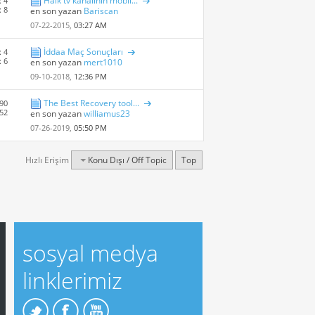
Halk tv kanalının mobil...
: 4
: 8
en son yazan
Bariscan
07-22-2015,
03:27 AM
İddaa Maç Sonuçları
: 4
: 6
en son yazan
mert1010
09-10-2018,
12:36 PM
The Best Recovery tool...
 90
252
en son yazan
williamus23
07-26-2019,
05:50 PM
Hızlı Erişim
Konu Dışı / Off Topic
Top
sosyal medya
linklerimiz