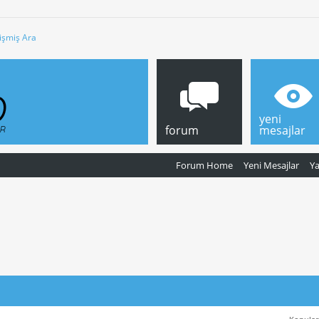
işmiş Ara
yeni
forum
mesajlar
Forum Home
Yeni Mesajlar
Y