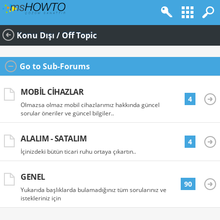
Konu Dışı / Off Topic
Go to Sub-Forums
MOBIL CIHAZLAR
4
Olmazsa olmaz mobil cihazlarımız hakkında güncel
sorular öneriler ve güncel bilgiler..
ALALIM - SATALIM
4
İçinizdeki bütün ticari ruhu ortaya çıkartın..
GENEL
90
Yukarıda başlıklarda bulamadığınız tüm sorularınız ve
istekleriniz için