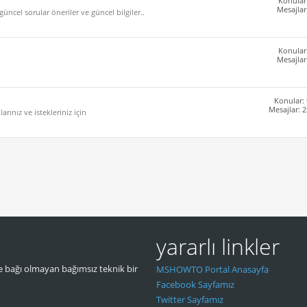
Konular
Mesajlar
ncel sorular öneriler ve güncel bilgiler..
Konular
Mesajlar
Konular:
Mesajlar: 
rınız ve istekleriniz için
yararlı linkler
 bağı olmayan bağımsız teknik bir
MSHOWTO Portal Anasayfa
Facebook Sayfamız
Twitter Sayfamız