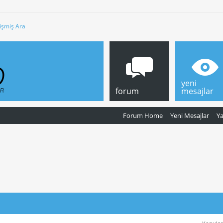
işmiş Ara
yeni
forum
mesajlar
Forum Home
Yeni Mesajlar
Y