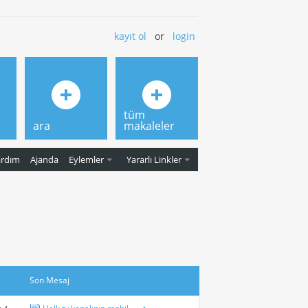
kayıt ol
or
login
tüm
ara
makaleler
ardım
Ajanda
Eylemler
Yararlı Linkler
Son Mesaj