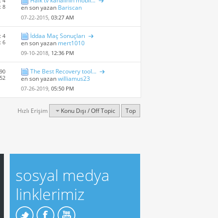
Halk tv kanalının mobil...
: 4
: 8
en son yazan
Bariscan
07-22-2015,
03:27 AM
İddaa Maç Sonuçları
: 4
: 6
en son yazan
mert1010
09-10-2018,
12:36 PM
The Best Recovery tool...
 90
252
en son yazan
williamus23
07-26-2019,
05:50 PM
Hızlı Erişim
Konu Dışı / Off Topic
Top
sosyal medya
linklerimiz