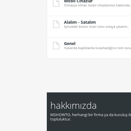
Mobil Cihazlar
Olmazsa olmaz mobil cihazlarımız hakkında gü
Alalım - Satalım
İçinizdeki bütün ticari ruhu ortaya çıkartın..
Genel
Yukarıda başlıklarda bulamadığınız tüm sorula
hakkımızda
MSHOWTO, herhangi bir firma ya da kuruluş ile
topluluktur.