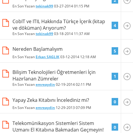
2
En Son Yazan
tekinak99
03-27-2014
01:15 PM
CobIT ve ITIL Hakkında Türkçe İçerik (kitap
4
ve döküman) Arıyorum?
En Son Yazan
tekinak99
03-18-2014
11:37 AM
Nereden Başlamalıyım
5
En Son Yazan
Erkan SAGLIK
03-12-2014
12:18 AM
Bilişim Teknolojileri Öğretmenleri İçin
1
Hazırlanan Zümreler
En Son Yazan
emreaydin
02-19-2014
02:11 PM
Yapay Zeka Kitabını İncelediniz mi?
0
En Son Yazan
emreaydin
12-29-2013
07:09 PM
Telekomünikasyon Sistemleri Sistem
0
Uzmanı El Kitabına Bakmadan Geçmeyin!