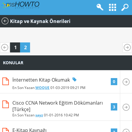
Kitap ve Kaynak Önerileri
1
2
KONULAR
İnternetten Kitap Okumak
0
En Son Yazan
WOQUE
01-03-2019
09:21 PM
Cisco CCNA Network Eğitim Dökümanları
3
[Türkçe]
En Son Yazan
sayz
01-01-2016
10:42 PM
E-Kitap Kaynağı