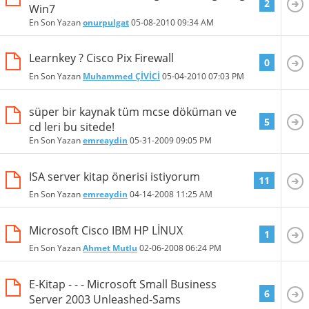
2
Win7
En Son Yazan
onurpulgat
05-08-2010
09:34 AM
Learnkey ? Cisco Pix Firewall
0
En Son Yazan
Muhammed ÇİVİCİ
05-04-2010
07:03 PM
süper bir kaynak tüm mcse döküman ve
5
cd leri bu sitede!
En Son Yazan
emreaydin
05-31-2009
09:05 PM
ISA server kitap önerisi istiyorum
11
En Son Yazan
emreaydin
04-14-2008
11:25 AM
Microsoft Cisco IBM HP LİNUX
1
En Son Yazan
Ahmet Mutlu
02-06-2008
06:24 PM
E-Kitap - - - Microsoft Small Business
6
Server 2003 Unleashed-Sams