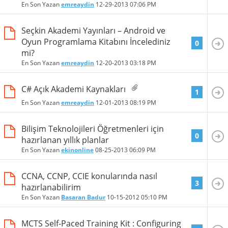
En Son Yazan
emreaydin
12-29-2013
07:06 PM
Seçkin Akademi Yayınları – Android ve
Oyun Programlama Kitabını İncelediniz
0
mi?
En Son Yazan
emreaydin
12-20-2013
03:18 PM
C# Açık Akademi Kaynakları
1
En Son Yazan
emreaydin
12-01-2013
08:19 PM
Bilişim Teknolojileri Öğretmenleri için
0
hazırlanan yıllık planlar
En Son Yazan
ekinonline
08-25-2013
06:09 PM
CCNA, CCNP, CCIE konularında nasıl
3
hazırlanabilirim
En Son Yazan
Basaran Badur
10-15-2012
05:10 PM
MCTS Self-Paced Training Kit : Configuring