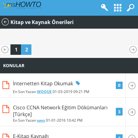
Kitap ve Kaynak Önerileri
1
2
KONULAR
İnternetten Kitap Okumak
0
En Son Yazan
WOQUE
01-03-2019
09:21 PM
Cisco CCNA Network Eğitim Dökümanları
3
[Türkçe]
En Son Yazan
sayz
01-01-2016
10:42 PM
E-Kitap Kaynağı