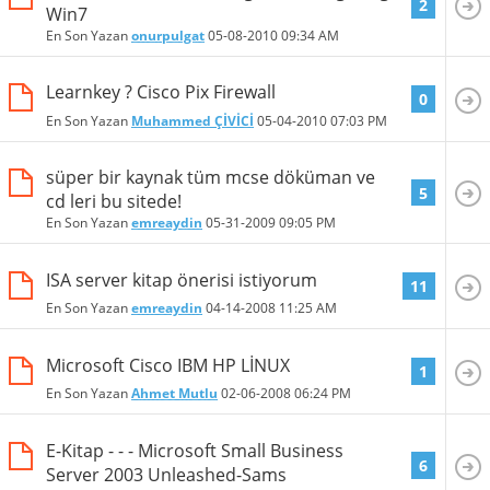
2
Win7
En Son Yazan
onurpulgat
05-08-2010
09:34 AM
Learnkey ? Cisco Pix Firewall
0
En Son Yazan
Muhammed ÇİVİCİ
05-04-2010
07:03 PM
süper bir kaynak tüm mcse döküman ve
5
cd leri bu sitede!
En Son Yazan
emreaydin
05-31-2009
09:05 PM
ISA server kitap önerisi istiyorum
11
En Son Yazan
emreaydin
04-14-2008
11:25 AM
Microsoft Cisco IBM HP LİNUX
1
En Son Yazan
Ahmet Mutlu
02-06-2008
06:24 PM
E-Kitap - - - Microsoft Small Business
6
Server 2003 Unleashed-Sams