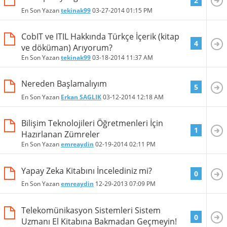
2
En Son Yazan
tekinak99
03-27-2014
01:15 PM
CobIT ve ITIL Hakkında Türkçe İçerik (kitap
4
ve döküman) Arıyorum?
En Son Yazan
tekinak99
03-18-2014
11:37 AM
Nereden Başlamalıyım
5
En Son Yazan
Erkan SAGLIK
03-12-2014
12:18 AM
Bilişim Teknolojileri Öğretmenleri İçin
1
Hazırlanan Zümreler
En Son Yazan
emreaydin
02-19-2014
02:11 PM
Yapay Zeka Kitabını İncelediniz mi?
0
En Son Yazan
emreaydin
12-29-2013
07:09 PM
Telekomünikasyon Sistemleri Sistem
0
Uzmanı El Kitabına Bakmadan Geçmeyin!