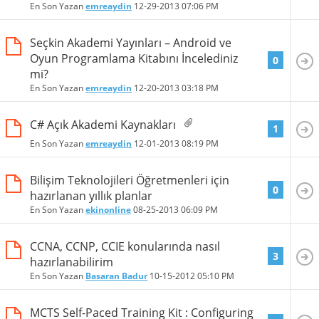
En Son Yazan
emreaydin
12-29-2013
07:06 PM
Seçkin Akademi Yayınları – Android ve
Oyun Programlama Kitabını İncelediniz
0
mi?
En Son Yazan
emreaydin
12-20-2013
03:18 PM
C# Açık Akademi Kaynakları
1
En Son Yazan
emreaydin
12-01-2013
08:19 PM
Bilişim Teknolojileri Öğretmenleri için
0
hazırlanan yıllık planlar
En Son Yazan
ekinonline
08-25-2013
06:09 PM
CCNA, CCNP, CCIE konularında nasıl
3
hazırlanabilirim
En Son Yazan
Basaran Badur
10-15-2012
05:10 PM
MCTS Self-Paced Training Kit : Configuring