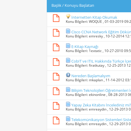
Başlık
/
Konuyu Başlatan
İnternetten Kitap Okumak
Konu Bilgileri:
WOQUE
, 01-03-2019 09:
Cisco CCNA Network Eğitim Döküm
Konu Bilgileri:
emresky
, 10-12-2014 12
E-Kitap Kaynağı
Konu Bilgileri:
1extatic
, 10-27-2010 09:
CobIT ve ITIL Hakkında Türkçe İçe
Konu Bilgileri:
firatkutay
, 12-25-2013 1
Nereden Başlamalıyım
Konu Bilgileri:
mkaplan
, 11-14-2012 03
Bilişim Teknolojileri Öğretmenleri 
Konu Bilgileri:
ekinonline
, 08-28-2013 0
Yapay Zeka Kitabını İncelediniz mi
Konu Bilgileri:
emreaydin
, 12-29-2013 
Telekomünikasyon Sistemleri Sis
Konu Bilgileri:
emreaydin
, 12-29-2013 