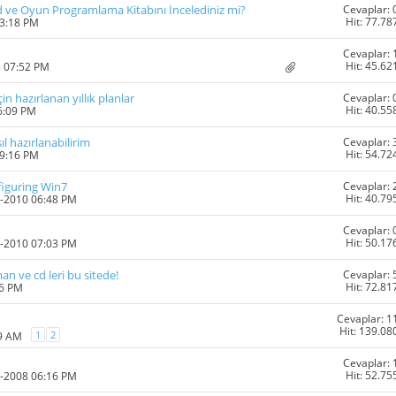
Cevaplar: 
d ve Oyun Programlama Kitabını İncelediniz mi?
Hit: 77.78
03:18 PM
Cevaplar: 
Hit: 45.62
3 07:52 PM
Cevaplar: 
in hazırlanan yıllık planlar
Hit: 40.55
6:09 PM
Cevaplar: 
 hazırlanabilirim
Hit: 54.72
09:16 PM
Cevaplar: 
figuring Win7
Hit: 40.79
4-2010 06:48 PM
Cevaplar: 
Hit: 50.17
4-2010 07:03 PM
Cevaplar: 
 ve cd leri bu sitede!
Hit: 72.81
36 PM
Cevaplar: 1
Hit: 139.08
1
2
09 AM
Cevaplar: 
Hit: 52.75
6-2008 06:16 PM