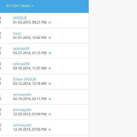
t
En Son Yazan
0
WOQUE
0
01-03-2019,
09:21 PM
3
sayz
2
01-01-2016,
10:42 PM
2
tekinak99
0
03-27-2014,
01:15 PM
4
tekinak99
0
03-18-2014,
11:37 AM
5
Erkan SAGLIK
9
03-12-2014,
12:18 AM
1
emreaydin
8
02-19-2014,
02:11 PM
0
emreaydin
5
12-29-2013,
07:09 PM
0
emreaydin
6
12-29-2013,
07:06 PM