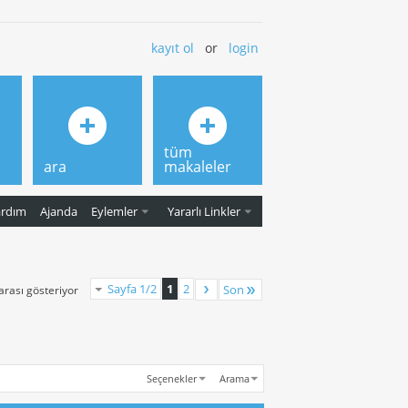
kayıt ol
or
login
tüm
ara
makaleler
ardım
Ajanda
Eylemler
Yararlı Linkler
Sayfa 1/2
1
2
Son
 arası gösteriyor
Seçenekler
Arama