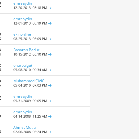
0
emreaydin
7
12-20-2013,
03:18 PM
1
emreaydin
1
12-01-2013,
08:19 PM
0
ekinonline
8
08-25-2013,
06:09 PM
3
Basaran Badur
4
10-15-2012,
05:10 PM
2
onurpulgat
5
05-08-2010,
09:34 AM
0
Muhammed ÇİVİCİ
6
05-04-2010,
07:03 PM
5
emreaydin
7
05-31-2009,
09:05 PM
1
emreaydin
0
04-14-2008,
11:25 AM
1
Ahmet Mutlu
5
02-06-2008,
06:24 PM