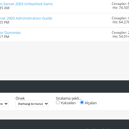
Cevaplar: 
ness Server 2003 Unleashed-Sams
Hit: 74.50
:35 AM
Cevaplar: 
erver 2003 Administration Guide
Hit: 64.27
:25 PM
Cevaplar: 
 For Dummies
Hit: 54.01
:17 PM
Önek
Sıralama şekli...
Yükselen
Alçalan