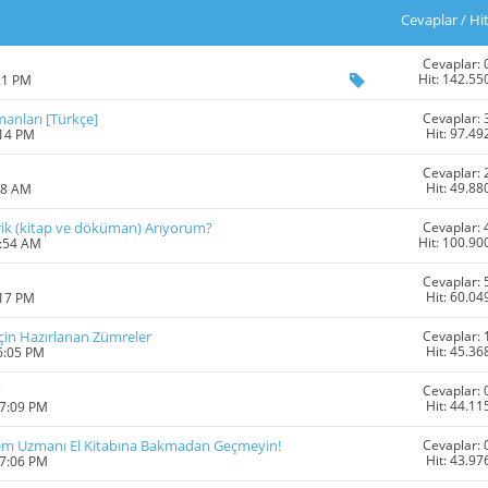
Cevaplar
/
Hi
Cevaplar: 
Hit: 142.55
21 PM
Cevaplar: 
anları [Türkçe]
Hit: 97.49
:14 PM
Cevaplar: 
Hit: 49.88
58 AM
Cevaplar: 
rik (kitap ve döküman) Arıyorum?
Hit: 100.90
2:54 AM
Cevaplar: 
Hit: 60.04
:17 PM
Cevaplar: 
İçin Hazırlanan Zümreler
Hit: 45.36
6:05 PM
Cevaplar: 
?
Hit: 44.11
07:09 PM
Cevaplar: 
tem Uzmanı El Kitabına Bakmadan Geçmeyin!
Hit: 43.97
07:06 PM