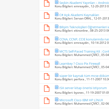
Seçkin Akademi Yayınları – Androi
Konu Bilgileri:
emreaydin
, 12-20-2013 
C# Açık Akademi Kaynakları
Konu Bilgileri:
Servan ORAL
, 12-01-201
Bilişim Teknolojileri Öğretmenleri iç
Konu Bilgileri:
ekinonline
, 08-25-2013 0
CCNA, CCNP, CCIE konularında nasıl
Konu Bilgileri:
emreaydin
, 10-14-2012 
MCTS Self-Paced Training Kit : Con
Konu Bilgileri:
Muhammed ÇİVİCİ
, 05-0
Learnkey ? Cisco Pix Firewall
Konu Bilgileri:
Muhammed ÇİVİCİ
, 05-0
süper bir kaynak tüm mcse döküman
Konu Bilgileri:
perfora
, 11-11-2007 10:
ISA server kitap önerisi istiyorum
Konu Bilgileri:
byones
, 11-19-2007 01:
Microsoft Cisco IBM HP LİNUX
Konu Bilgileri:
Muhammed ÇİVİCİ
, 02-0