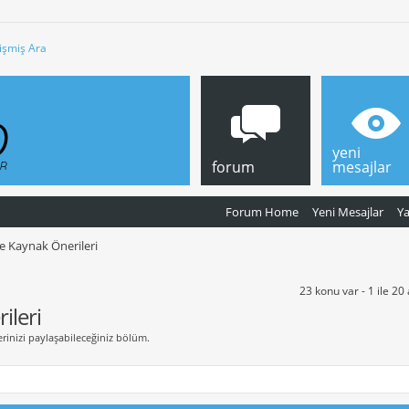
işmiş Ara
yeni
forum
mesajlar
Forum Home
Yeni Mesajlar
Y
e Kaynak Önerileri
23 konu var - 1 ile 20
ileri
rinizi paylaşabileceğiniz bölüm.