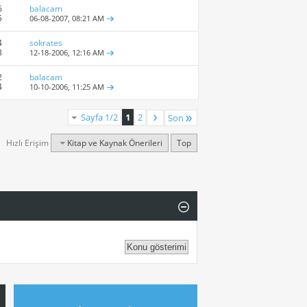
6
balacam
5
06-08-2007,
08:21 AM
4
sokrates
8
12-18-2006,
12:16 AM
2
balacam
4
10-10-2006,
11:25 AM
Sayfa 1/2
1
2
Son
Hızlı Erişim
Kitap ve Kaynak Önerileri
Top