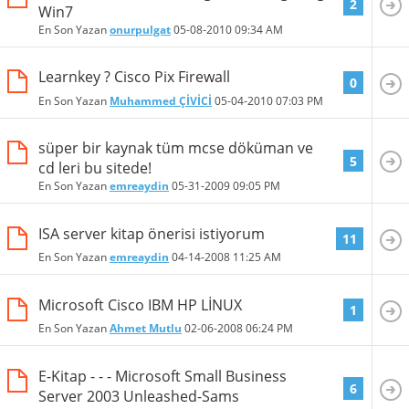
2
Win7
En Son Yazan
onurpulgat
05-08-2010
09:34 AM
Learnkey ? Cisco Pix Firewall
0
En Son Yazan
Muhammed ÇİVİCİ
05-04-2010
07:03 PM
süper bir kaynak tüm mcse döküman ve
5
cd leri bu sitede!
En Son Yazan
emreaydin
05-31-2009
09:05 PM
ISA server kitap önerisi istiyorum
11
En Son Yazan
emreaydin
04-14-2008
11:25 AM
Microsoft Cisco IBM HP LİNUX
1
En Son Yazan
Ahmet Mutlu
02-06-2008
06:24 PM
E-Kitap - - - Microsoft Small Business
6
Server 2003 Unleashed-Sams