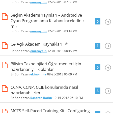
En Son Yazan
emreaydin
12-29-2013
07:06 PM
Seçkin Akademi Yayınları – Android ve
Oyun Programlama Kitabını İncelediniz
0
mi?
En Son Yazan
emreaydin
12-20-2013
03:18 PM
C# Açık Akademi Kaynakları
1
En Son Yazan
emreaydin
12-01-2013
08:19 PM
Bilişim Teknolojileri Öğretmenleri için
0
hazırlanan yıllık planlar
En Son Yazan
ekinonline
08-25-2013
06:09 PM
CCNA, CCNP, CCIE konularında nasıl
3
hazırlanabilirim
En Son Yazan
Basaran Badur
10-15-2012
05:10 PM
MCTS Self-Paced Training Kit : Configuring