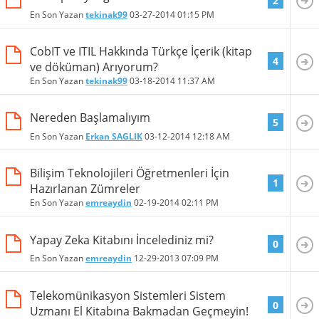
2
En Son Yazan
tekinak99
03-27-2014
01:15 PM
CobIT ve ITIL Hakkında Türkçe İçerik (kitap
4
ve döküman) Arıyorum?
En Son Yazan
tekinak99
03-18-2014
11:37 AM
Nereden Başlamalıyım
5
En Son Yazan
Erkan SAGLIK
03-12-2014
12:18 AM
Bilişim Teknolojileri Öğretmenleri İçin
1
Hazırlanan Zümreler
En Son Yazan
emreaydin
02-19-2014
02:11 PM
Yapay Zeka Kitabını İncelediniz mi?
0
En Son Yazan
emreaydin
12-29-2013
07:09 PM
Telekomünikasyon Sistemleri Sistem
0
Uzmanı El Kitabına Bakmadan Geçmeyin!