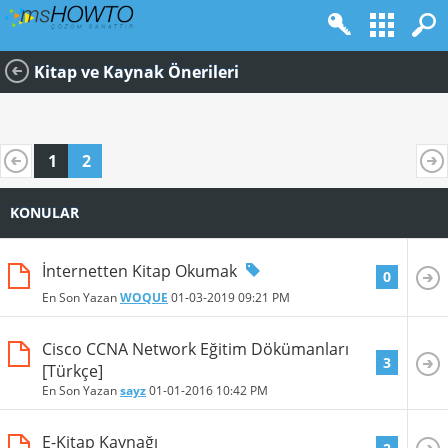
Kitap ve Kaynak Önerileri
1
2
KONULAR
İnternetten Kitap Okumak
0
En Son Yazan
WOQUE
01-03-2019
09:21 PM
Cisco CCNA Network Eğitim Dökümanları
3
[Türkçe]
En Son Yazan
sayz
01-01-2016
10:42 PM
E-Kitap Kaynağı