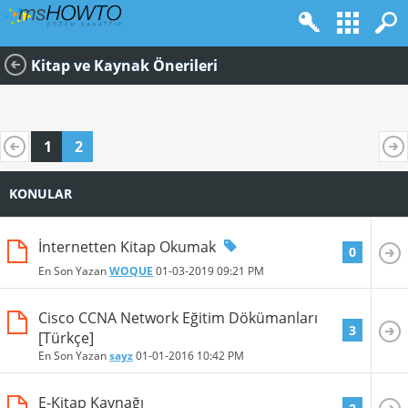
Kitap ve Kaynak Önerileri
1
2
KONULAR
İnternetten Kitap Okumak
0
En Son Yazan
WOQUE
01-03-2019
09:21 PM
Cisco CCNA Network Eğitim Dökümanları
3
[Türkçe]
En Son Yazan
sayz
01-01-2016
10:42 PM
E-Kitap Kaynağı