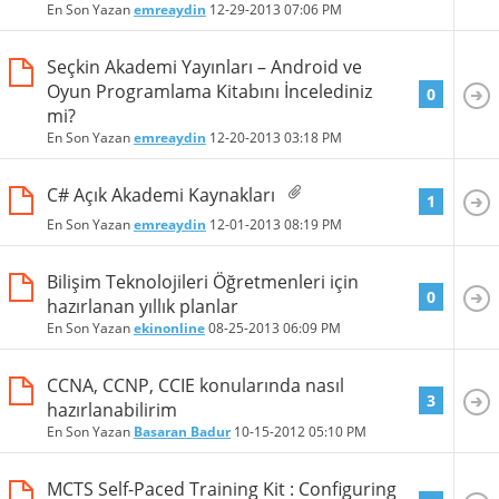
En Son Yazan
emreaydin
12-29-2013
07:06 PM
Seçkin Akademi Yayınları – Android ve
Oyun Programlama Kitabını İncelediniz
0
mi?
En Son Yazan
emreaydin
12-20-2013
03:18 PM
C# Açık Akademi Kaynakları
1
En Son Yazan
emreaydin
12-01-2013
08:19 PM
Bilişim Teknolojileri Öğretmenleri için
0
hazırlanan yıllık planlar
En Son Yazan
ekinonline
08-25-2013
06:09 PM
CCNA, CCNP, CCIE konularında nasıl
3
hazırlanabilirim
En Son Yazan
Basaran Badur
10-15-2012
05:10 PM
MCTS Self-Paced Training Kit : Configuring