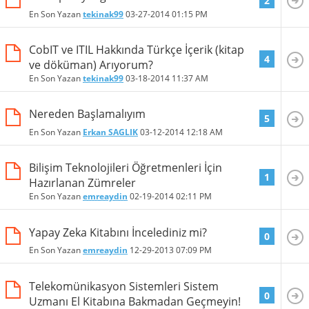
2
En Son Yazan
tekinak99
03-27-2014
01:15 PM
CobIT ve ITIL Hakkında Türkçe İçerik (kitap
4
ve döküman) Arıyorum?
En Son Yazan
tekinak99
03-18-2014
11:37 AM
Nereden Başlamalıyım
5
En Son Yazan
Erkan SAGLIK
03-12-2014
12:18 AM
Bilişim Teknolojileri Öğretmenleri İçin
1
Hazırlanan Zümreler
En Son Yazan
emreaydin
02-19-2014
02:11 PM
Yapay Zeka Kitabını İncelediniz mi?
0
En Son Yazan
emreaydin
12-29-2013
07:09 PM
Telekomünikasyon Sistemleri Sistem
0
Uzmanı El Kitabına Bakmadan Geçmeyin!