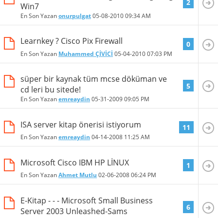
2
Win7
En Son Yazan
onurpulgat
05-08-2010
09:34 AM
Learnkey ? Cisco Pix Firewall
0
En Son Yazan
Muhammed ÇİVİCİ
05-04-2010
07:03 PM
süper bir kaynak tüm mcse döküman ve
5
cd leri bu sitede!
En Son Yazan
emreaydin
05-31-2009
09:05 PM
ISA server kitap önerisi istiyorum
11
En Son Yazan
emreaydin
04-14-2008
11:25 AM
Microsoft Cisco IBM HP LİNUX
1
En Son Yazan
Ahmet Mutlu
02-06-2008
06:24 PM
E-Kitap - - - Microsoft Small Business
6
Server 2003 Unleashed-Sams