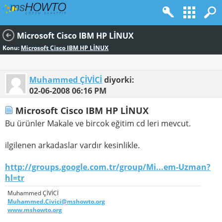
Microsoft Cisco IBM HP LİNUX
Konu:
Microsoft Cisco IBM HP LİNUX
Muhammed ÇİVİCİ
diyorki:
02-06-2008
06:16 PM
Microsoft Cisco IBM HP LİNUX
Bu ürünler Makale ve bircok eğitim cd leri mevcut.
ilgilenen arkadaslar vardır kesinlikle.
http://groups.google.com.tr/group/Mi...em-Uzman?
hl=tr
Muhammed ÇİVİCİ
Muhammed.Civici@mshowto.org
www.mshowto.org