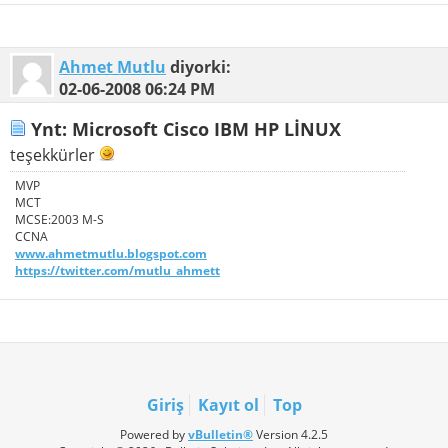
Ahmet Mutlu
diyorki:
02-06-2008
06:24 PM
Ynt: Microsoft Cisco IBM HP LİNUX
teşekkürler
MVP
MCT
MCSE:2003 M-S
CCNA
www.ahmetmutlu.blogspot.com
https://twitter.com/mutlu_ahmett
Giriş
Kayıt ol
Top
Powered by
vBulletin®
Version 4.2.5