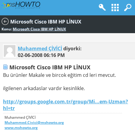
Microsoft Cisco IBM HP LİNUX
Konu:
Microsoft Cisco IBM HP LİNUX
Muhammed ÇİVİCİ
diyorki:
02-06-2008
06:16 PM
Microsoft Cisco IBM HP LİNUX
Bu ürünler Makale ve bircok eğitim cd leri mevcut.
ilgilenen arkadaslar vardır kesinlikle.
http://groups.google.com.tr/group/Mi...em-Uzman?
hl=tr
Muhammed ÇİVİCİ
Muhammed.Civici@mshowto.org
www.mshowto.org