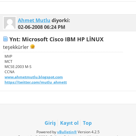
Ahmet Mutlu
diyorki:
02-06-2008
06:24 PM
Ynt: Microsoft Cisco IBM HP LİNUX
teşekkürler
MVP
MCT
MCSE:2003 M-S
CCNA
www.ahmetmutlu.blogspot.com
https://twitter.com/mutlu_ahmett
Giriş
Kayıt ol
Top
Powered by
vBulletin®
Version 4.2.5