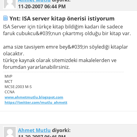
11-20-2007
06:44 PM
Ynt: ISA server kitap önerisi istiyorum
ISA Server için türkçe kitap bildiğim kadarı ile sadece
faruk cubukcu&#039;nun çıkartmış olduğu bir kitap var.
ama size tavsiyem emre bey&#039;in söylediği kitaplar
olacaktır.
türkçe kaynak olarak sitemizdeki makalelerden ve
forumdan yararlanabilirsiniz.
MVP
MCT
MCSE:2003 M-S
CCNA
www.ahmetmutlu.blogspot.com
https://twitter.com/mutlu_ahmett
Ahmet Mutlu
diyorki:
11-20-2007
06:46 PM