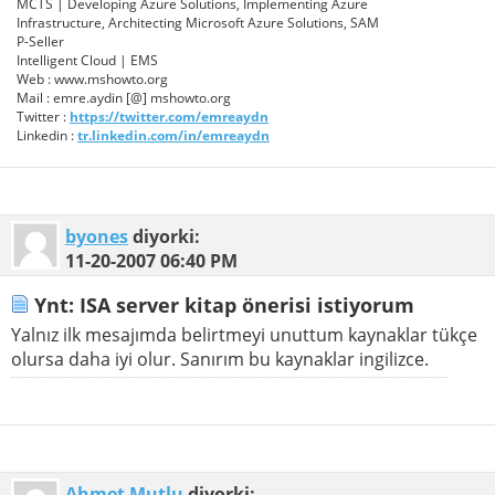
MCTS | Developing Azure Solutions, Implementing Azure
Infrastructure, Architecting Microsoft Azure Solutions, SAM
P-Seller
Intelligent Cloud | EMS
Web : www.mshowto.org
Mail : emre.aydin [@] mshowto.org
Twitter :
https://twitter.com/emreaydn
Linkedin :
tr.linkedin.com/in/emreaydn
byones
diyorki:
11-20-2007
06:40 PM
Ynt: ISA server kitap önerisi istiyorum
Yalnız ilk mesajımda belirtmeyi unuttum kaynaklar tükçe
olursa daha iyi olur. Sanırım bu kaynaklar ingilizce.
Ahmet Mutlu
diyorki: