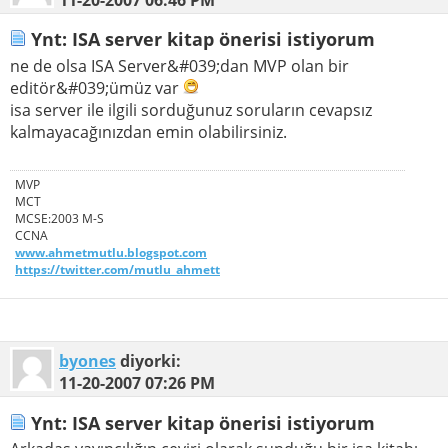
Ynt: ISA server kitap önerisi istiyorum
ne de olsa ISA Server&#039;dan MVP olan bir
editör&#039;ümüz var
isa server ile ilgili sorduğunuz soruların cevapsız
kalmayacağınızdan emin olabilirsiniz.
MVP
MCT
MCSE:2003 M-S
CCNA
www.ahmetmutlu.blogspot.com
https://twitter.com/mutlu_ahmett
byones
diyorki:
11-20-2007
07:26 PM
Ynt: ISA server kitap önerisi istiyorum