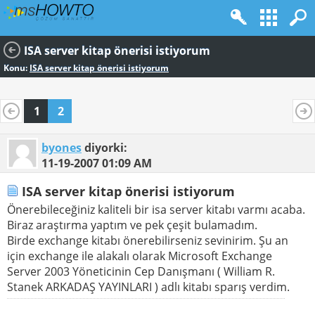
ISA server kitap önerisi istiyorum
Konu:
ISA server kitap önerisi istiyorum
1
2
byones
diyorki:
11-19-2007
01:09 AM
ISA server kitap önerisi istiyorum
Önerebileceğiniz kaliteli bir isa server kitabı varmı acaba.
Biraz araştırma yaptım ve pek çeşit bulamadım.
Birde exchange kitabı önerebilirseniz sevinirim. Şu an
için exchange ile alakalı olarak Microsoft Exchange
Server 2003 Yöneticinin Cep Danışmanı ( William R.
Stanek ARKADAŞ YAYINLARI ) adlı kitabı sparış verdim.