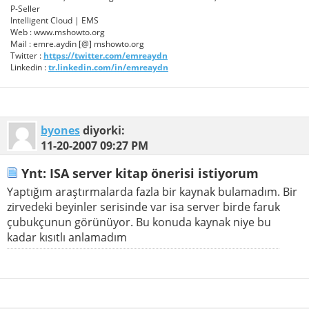
P-Seller
Intelligent Cloud | EMS
Web : www.mshowto.org
Mail : emre.aydin [@] mshowto.org
Twitter :
https://twitter.com/emreaydn
Linkedin :
tr.linkedin.com/in/emreaydn
byones
diyorki:
11-20-2007
09:27 PM
Ynt: ISA server kitap önerisi istiyorum
Yaptığım araştırmalarda fazla bir kaynak bulamadım. Bir
zirvedeki beyinler serisinde var isa server birde faruk
çubukçunun görünüyor. Bu konuda kaynak niye bu
kadar kısıtlı anlamadım