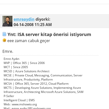
emreaydin
diyorki:
04-14-2008
11:25 AM
Ynt: ISA server kitap önerisi istiyorum
eee zaman cabuk geçer
Emre.
Emre Aydın
MVP | Office 365 | Since 2006
MCT | Since 2005
MCSD | Azure Solutions Architect
MCSE | Private Cloud, Messaging, Communication, Server
Infrastructure, Productivity, Platform
MCSA | Office 365, Server 2012, Cloud Platform
MCTS | Developing Azure Solutions, Implementing Azure
Infrastructure, Architecting Microsoft Azure Solutions, SAM
P-Seller
Intelligent Cloud | EMS
Web : www.mshowto.org
Mail : emre.aydin [@] mshowto.org