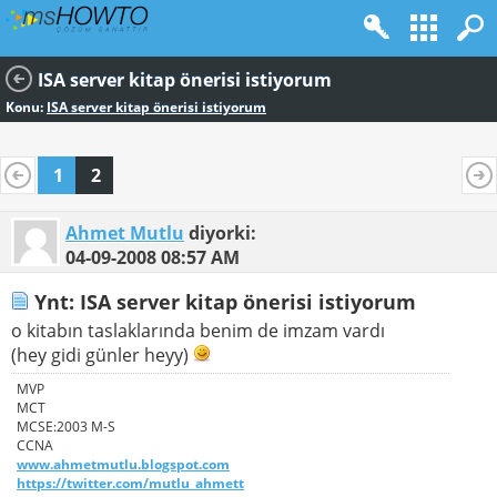
ISA server kitap önerisi istiyorum
Konu:
ISA server kitap önerisi istiyorum
1
2
Ahmet Mutlu
diyorki:
04-09-2008
08:57 AM
Ynt: ISA server kitap önerisi istiyorum
o kitabın taslaklarında benim de imzam vardı
(hey gidi günler heyy)
MVP
MCT
MCSE:2003 M-S
CCNA
www.ahmetmutlu.blogspot.com
https://twitter.com/mutlu_ahmett