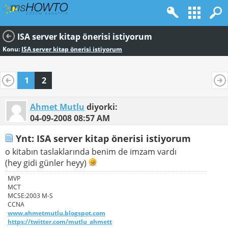
ISA server kitap önerisi istiyorum
Konu:
ISA server kitap önerisi istiyorum
1
2
Ahmet Mutlu
diyorki:
04-09-2008
08:57 AM
Ynt: ISA server kitap önerisi istiyorum
o kitabın taslaklarında benim de imzam vardı
(hey gidi günler heyy)
MVP
MCT
MCSE:2003 M-S
CCNA
www.ahmetmutlu.blogspot.com
https://twitter.com/mutlu_ahmett