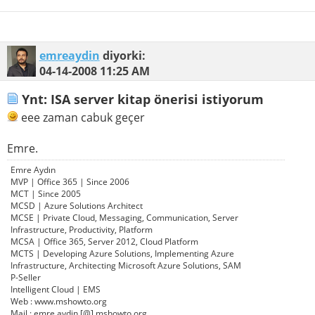
emreaydin
diyorki:
04-14-2008
11:25 AM
Ynt: ISA server kitap önerisi istiyorum
eee zaman cabuk geçer
Emre.
Emre Aydın
MVP | Office 365 | Since 2006
MCT | Since 2005
MCSD | Azure Solutions Architect
MCSE | Private Cloud, Messaging, Communication, Server
Infrastructure, Productivity, Platform
MCSA | Office 365, Server 2012, Cloud Platform
MCTS | Developing Azure Solutions, Implementing Azure
Infrastructure, Architecting Microsoft Azure Solutions, SAM
P-Seller
Intelligent Cloud | EMS
Web : www.mshowto.org
Mail : emre.aydin [@] mshowto.org