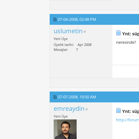
07-04-2008,
02:48 PM
uslumetin
Ynt: süp
Yeni Üye
neresinde?
Üyelik tarihi
Apr 2008
Mesajlar
7
07-07-2008,
10:50 AM
emreaydin
Ynt: süp
Yeni Üye
http://foru