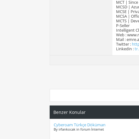
MCT | Since
MCSD | Azur
MCSE | Priva
MCSA | Offic
MCTS | Devel
P-Seller
Intelligent 
Web : www.
Mail : emre
Twitter :
htt
Linkedin :
tr
Benzer Konular
Cyberoam Türkçe Döküman
By irfankocak in forum İnternet