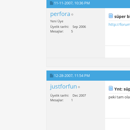
11-11-2007,
10:36 PM
perfora
süper b
Yeni Üye
http://foru
Üyelik tarihi
Sep 2006
Mesajlar
5
12-28-2007,
11:54 PM
justforfun
Ynt: süp
Üyelik tarihi
Dec 2007
peki tam ola
Mesajlar
1