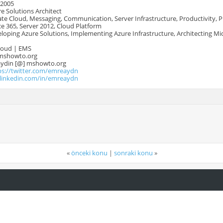
 2005
e Solutions Architect
te Cloud, Messaging, Communication, Server Infrastructure, Productivity, 
e 365, Server 2012, Cloud Platform
oping Azure Solutions, Implementing Azure Infrastructure, Architecting Mi
Cloud | EMS
mshowto.org
.aydin [@] mshowto.org
ps://twitter.com/emreaydn
.linkedin.com/in/emreaydn
«
önceki konu
|
sonraki konu
»