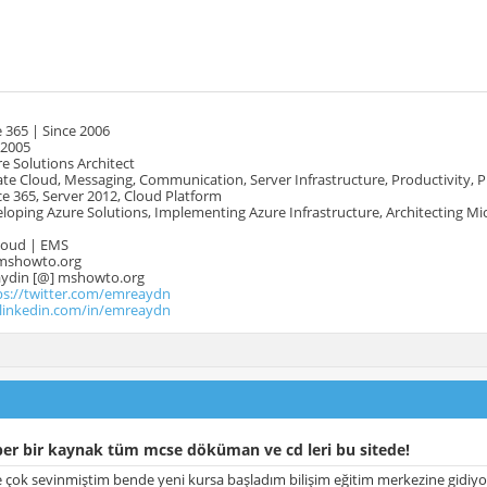
 365 | Since 2006
 2005
e Solutions Architect
te Cloud, Messaging, Communication, Server Infrastructure, Productivity, 
e 365, Server 2012, Cloud Platform
oping Azure Solutions, Implementing Azure Infrastructure, Architecting Mi
Cloud | EMS
mshowto.org
.aydin [@] mshowto.org
ps://twitter.com/emreaydn
.linkedin.com/in/emreaydn
er bir kaynak tüm mcse döküman ve cd leri bu sitede!
e çok sevinmiştim bende yeni kursa başladım bilişim eğitim merkezine gidiy