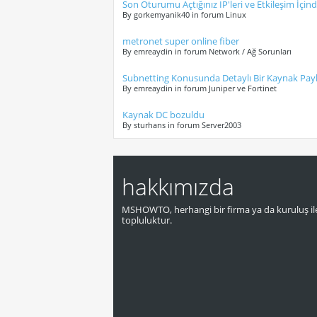
Son Oturumu Açtığınız IP'leri ve Etkileşim İçind
By gorkemyanik40 in forum Linux
metronet super online fiber
By emreaydin in forum Network / Ağ Sorunları
Subnetting Konusunda Detaylı Bir Kaynak Payla
By emreaydin in forum Juniper ve Fortinet
Kaynak DC bozuldu
By sturhans in forum Server2003
hakkımızda
MSHOWTO, herhangi bir firma ya da kuruluş ile
topluluktur.