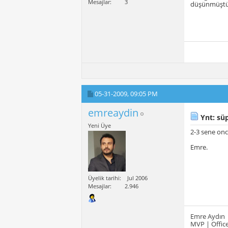
Mesajlar
3
düşünmüştüm
05-31-2009,
09:05 PM
emreaydin
Ynt: süp
Yeni Üye
2-3 sene onc
Emre.
Üyelik tarihi
Jul 2006
Mesajlar
2.946
Emre Aydın
MVP | Office