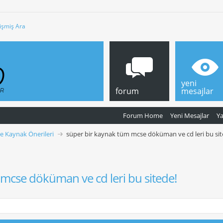
işmiş Ara
yeni
forum
mesajlar
Forum Home
Yeni Mesajlar
Y
ve Kaynak Önerileri
süper bir kaynak tüm mcse döküman ve cd leri bu sit
mcse döküman ve cd leri bu sitede!