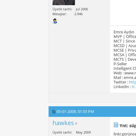
Üyelik tarihi
Jul 2006
Mesajlar
2.946
Emre Aydın
MVP | Office
MCT | Since
MCSD | Azur
MCSE | Priva
MCSA | Offic
MCTS | Devel
P-Seller
Intelligent 
Web : www.
Mail : emre
Twitter :
htt
Linkedin :
tr
05-01-2009,
01:55 PM
hawkes
Ynt: süp
Üyelik tarihi
May 2009
linki görünc