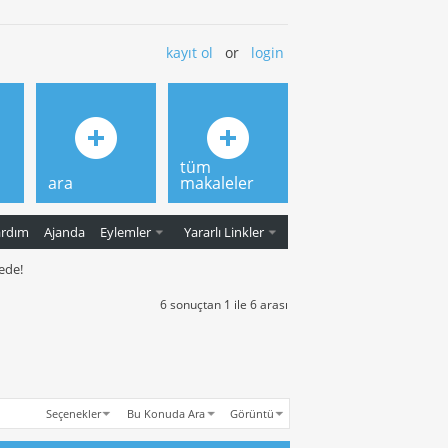
kayıt ol
or
login
tüm
ara
makaleler
ardım
Ajanda
Eylemler
Yararlı Linkler
ede!
6 sonuçtan 1 ile 6 arası
Seçenekler
Bu Konuda Ara
Görüntü