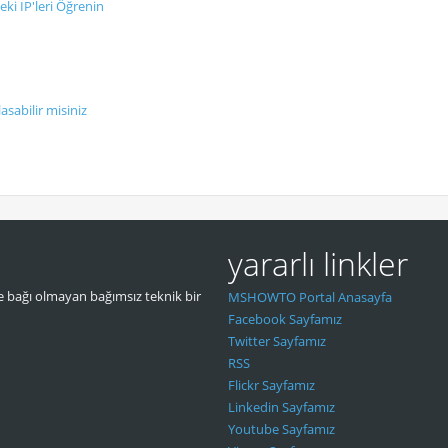
eki IP'leri Öğrenin
sabilir misiniz
yararlı linkler
 bağı olmayan bağımsız teknik bir
MSHOWTO Portal Anasayfa
Facebook Sayfamız
Twitter Sayfamız
RSS
Flickr Sayfamız
Linkedin Sayfamız
Youtube Sayfamız