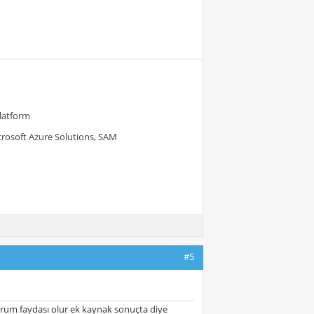
Platform
crosoft Azure Solutions, SAM
#5
orum faydası olur ek kaynak sonuçta diye