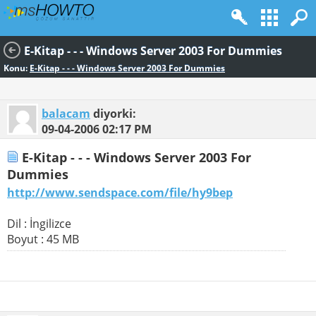
E-Kitap - - - Windows Server 2003 For Dummies
Konu:
E-Kitap - - - Windows Server 2003 For Dummies
balacam
diyorki:
09-04-2006
02:17 PM
E-Kitap - - - Windows Server 2003 For
Dummies
http://www.sendspace.com/file/hy9bep
Dil : İngilizce
Boyut : 45 MB