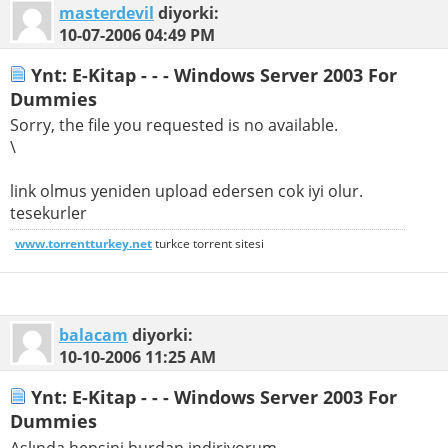
masterdevil
diyorki:
10-07-2006
04:49 PM
Ynt: E-Kitap - - - Windows Server 2003 For
Dummies
Sorry, the file you requested is no available.
\
link olmus yeniden upload edersen cok iyi olur.
tesekurler
www.torrentturkey.net
turkce torrent sitesi
balacam
diyorki:
10-10-2006
11:25 AM
Ynt: E-Kitap - - - Windows Server 2003 For
Dummies
Aslında hepsini burdan indiriyorum