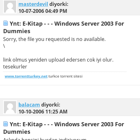
masterdevil
diyorki:
10-07-2006
04:49 PM
Ynt: E-Kitap - - - Windows Server 2003 For
Dummies
Sorry, the file you requested is no available.
\
link olmus yeniden upload edersen cok iyi olur.
tesekurler
www.torrentturkey.net
turkce torrent sitesi
balacam
diyorki:
10-10-2006
11:25 AM
Ynt: E-Kitap - - - Windows Server 2003 For
Dummies
Aslında hepsini burdan indiriyorum