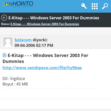
E-Kitap - - - Windows Server 2003 For Dummies
Konu:
E-Kitap - - - Windows Server 2003 For Dummies
balacam
diyorki:
09-04-2006
02:17 PM
E-Kitap - - - Windows Server 2003 For
Dummies
http://www.sendspace.com/file/hy9bep
Dil : İngilizce
Boyut : 45 MB