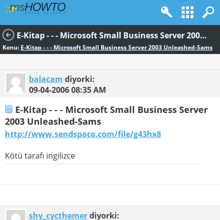
E-Kitap - - - Microsoft Small Business Server 2003 Unleashed-Sams
Konu:
E-Kitap - - - Microsoft Small Business Server 2003 Unleashed-Sams
balacam
diyorki:
09-04-2006
08:35 AM
E-Kitap - - - Microsoft Small Business Server
2003 Unleashed-Sams
http://www.sendspace.com/file/g43hx8
Kötü tarafı ingilizce
shy_cycthemer
diyorki: