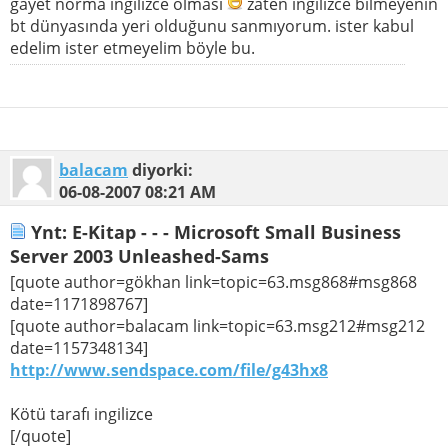
gayet norma ingilizce olması
zaten ingilizce bilmeyenin
bt dünyasında yeri olduğunu sanmıyorum. ister kabul
edelim ister etmeyelim böyle bu.
balacam
diyorki:
06-08-2007
08:21 AM
Ynt: E-Kitap - - - Microsoft Small Business
Server 2003 Unleashed-Sams
[quote author=gökhan link=topic=63.msg868#msg868
date=1171898767]
[quote author=balacam link=topic=63.msg212#msg212
date=1157348134]
http://www.sendspace.com/file/g43hx8
Kötü tarafı ingilizce
[/quote]