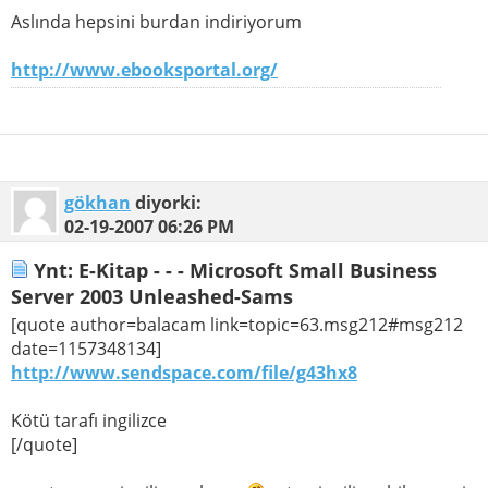
Aslında hepsini burdan indiriyorum
http://www.ebooksportal.org/
gökhan
diyorki:
02-19-2007
06:26 PM
Ynt: E-Kitap - - - Microsoft Small Business
Server 2003 Unleashed-Sams
[quote author=balacam link=topic=63.msg212#msg212
date=1157348134]
http://www.sendspace.com/file/g43hx8
Kötü tarafı ingilizce
[/quote]