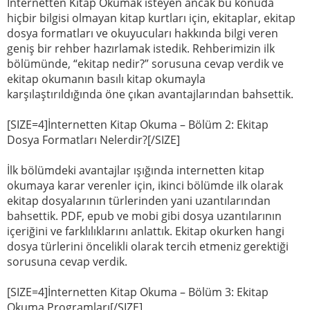
İnternetten Kitap Okumak isteyen ancak bu konuda
hiçbir bilgisi olmayan kitap kurtları için, ekitaplar, ekitap
dosya formatları ve okuyucuları hakkında bilgi veren
geniş bir rehber hazırlamak istedik. Rehberimizin ilk
bölümünde, “ekitap nedir?” sorusuna cevap verdik ve
ekitap okumanın basılı kitap okumayla
karşılaştırıldığında öne çıkan avantajlarından bahsettik.
[SIZE=4]İnternetten Kitap Okuma – Bölüm 2: Ekitap
Dosya Formatları Nelerdir?[/SIZE]
İlk bölümdeki avantajlar ışığında internetten kitap
okumaya karar verenler için, ikinci bölümde ilk olarak
ekitap dosyalarının türlerinden yani uzantılarından
bahsettik. PDF, epub ve mobi gibi dosya uzantılarının
içeriğini ve farklılıklarını anlattık. Ekitap okurken hangi
dosya türlerini öncelikli olarak tercih etmeniz gerektiği
sorusuna cevap verdik.
[SIZE=4]İnternetten Kitap Okuma – Bölüm 3: Ekitap
Okuma Programları[/SIZE]