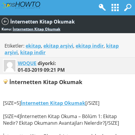
İnternetten Kitap Okumak
Konu:
İnternetten Kitap Okumak
Etiketler:
ekitap
,
ekitap arşivi
,
ekitap indir
,
kitap
arşivi
,
kitap indir
WOQUE
diyorki:
01-03-2019
09:21 PM
İnternetten Kitap Okumak
[SIZE=5]
İnternetten Kitap Okumak
[/SIZE]
[SIZE=4]İnternetten Kitap Okuma – Bölüm 1: Ekitap
Nedir? Ekitap Okumanın Avantajları Nelerdir?[/SIZE]