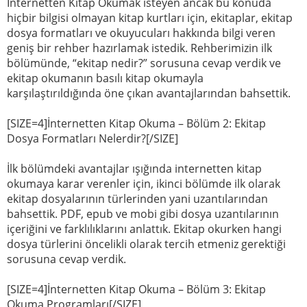
İnternetten Kitap Okumak isteyen ancak bu konuda
hiçbir bilgisi olmayan kitap kurtları için, ekitaplar, ekitap
dosya formatları ve okuyucuları hakkında bilgi veren
geniş bir rehber hazırlamak istedik. Rehberimizin ilk
bölümünde, “ekitap nedir?” sorusuna cevap verdik ve
ekitap okumanın basılı kitap okumayla
karşılaştırıldığında öne çıkan avantajlarından bahsettik.
[SIZE=4]İnternetten Kitap Okuma – Bölüm 2: Ekitap
Dosya Formatları Nelerdir?[/SIZE]
İlk bölümdeki avantajlar ışığında internetten kitap
okumaya karar verenler için, ikinci bölümde ilk olarak
ekitap dosyalarının türlerinden yani uzantılarından
bahsettik. PDF, epub ve mobi gibi dosya uzantılarının
içeriğini ve farklılıklarını anlattık. Ekitap okurken hangi
dosya türlerini öncelikli olarak tercih etmeniz gerektiği
sorusuna cevap verdik.
[SIZE=4]İnternetten Kitap Okuma – Bölüm 3: Ekitap
Okuma Programları[/SIZE]