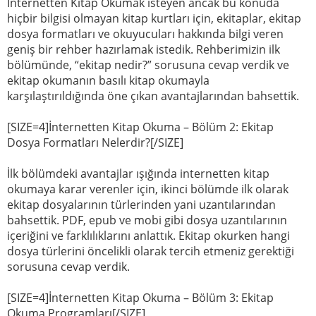
İnternetten Kitap Okumak isteyen ancak bu konuda
hiçbir bilgisi olmayan kitap kurtları için, ekitaplar, ekitap
dosya formatları ve okuyucuları hakkında bilgi veren
geniş bir rehber hazırlamak istedik. Rehberimizin ilk
bölümünde, “ekitap nedir?” sorusuna cevap verdik ve
ekitap okumanın basılı kitap okumayla
karşılaştırıldığında öne çıkan avantajlarından bahsettik.
[SIZE=4]İnternetten Kitap Okuma – Bölüm 2: Ekitap
Dosya Formatları Nelerdir?[/SIZE]
İlk bölümdeki avantajlar ışığında internetten kitap
okumaya karar verenler için, ikinci bölümde ilk olarak
ekitap dosyalarının türlerinden yani uzantılarından
bahsettik. PDF, epub ve mobi gibi dosya uzantılarının
içeriğini ve farklılıklarını anlattık. Ekitap okurken hangi
dosya türlerini öncelikli olarak tercih etmeniz gerektiği
sorusuna cevap verdik.
[SIZE=4]İnternetten Kitap Okuma – Bölüm 3: Ekitap
Okuma Programları[/SIZE]