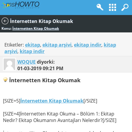
İnternetten Kitap Okumak
Konu:
İnternetten Kitap Okumak
Etiketler:
ekitap
,
ekitap arşivi
,
ekitap indir
,
kitap
arşivi
,
kitap indir
WOQUE
diyorki:
01-03-2019
09:21 PM
İnternetten Kitap Okumak
[SIZE=5]
İnternetten Kitap Okumak
[/SIZE]
[SIZE=4]İnternetten Kitap Okuma – Bölüm 1: Ekitap
Nedir? Ekitap Okumanın Avantajları Nelerdir?[/SIZE]