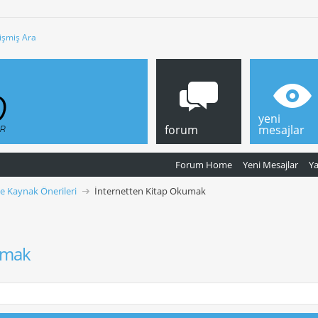
işmiş Ara
yeni
forum
mesajlar
Forum Home
Yeni Mesajlar
Y
ve Kaynak Önerileri
İnternetten Kitap Okumak
umak