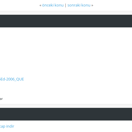
«
önceki konu
|
sonraki konu
»
-5Ed-2006_QUE
ar
tap indir