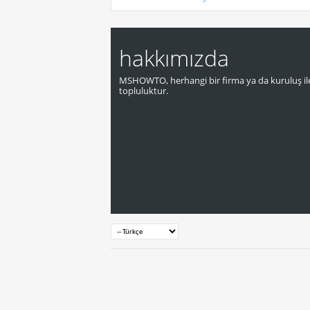
hakkımızda
MSHOWTO, herhangi bir firma ya da kuruluş ile
topluluktur.