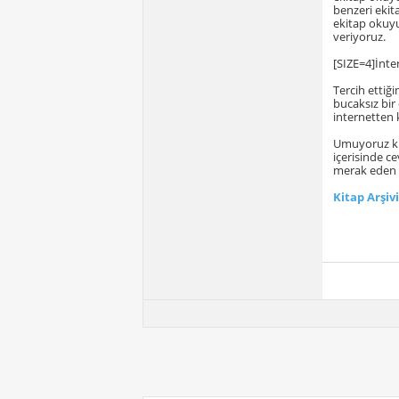
benzeri ekit
ekitap okuyu
veriyoruz.
[SIZE=4]İnte
Tercih ettiğ
bucaksız bir
internetten k
Umuyoruz ki 
içerisinde c
merak eden b
Kitap Arşivi