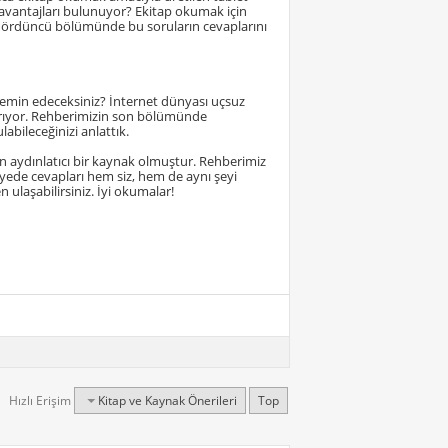
 avantajları bulunuyor? Ekitap okumak için
in dördüncü bölümünde bu soruların cevaplarını
 temin edeceksiniz? İnternet dünyası uçsuz
dırıyor. Rehberimizin son bölümünde
abileceğinizi anlattık.
n aydınlatıcı bir kaynak olmuştur. Rehberimiz
sayede cevapları hem siz, hem de aynı şeyi
ulaşabilirsiniz. İyi okumalar!
Hızlı Erişim
Kitap ve Kaynak Önerileri
Top