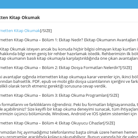
tten Kitap Okumak
rnetten Kitap Okumak
[/SIZE]
rnetten Kitap Okuma – Bölüm 1: Ekitap Nedir? Ekitap Okumanın Avantajları N
Kitap Okumak isteyen ancak bu konuda hiçbir bilgisi olmayan kitap kurtları iç
hakkında bilgi veren geniş bir rehber hazırlamak istedik. Rehberimizin ilk 
itap okumanın basılı kitap okumayla karşılaştırıldığında öne çıkan avantajlar
rnetten Kitap Okuma – Bölüm 2: Ekitap Dosya Formatları Nelerdir?[/SIZE]
i avantajlar ışığında internetten kitap okumaya karar verenler için, ikinci bö
rından bahsettik. PDF, epub ve mobi gibi dosya uzantılarının içeriğini ve fark
elikli olarak tercih etmeniz gerektiği sorusuna cevap verdik.
ernetten Kitap Okuma – Bölüm 3: Ekitap Okuma Programları[/SIZE]
formatlarını ve farklılıklarını öğrendiniz. Peki bu formatları bilgisayarınızda
e açabilirsiniz? Size keyifli bir kitap okuma deneyimi sunacak, tüm ihtiyaçları
rimizin üçüncü bölümünde, Windows, Android ve IOS işletim sistemleri için e
rnetten Kitap Okuma – Bölüm 4: Ekitap Okuyucu Cihazlar[/SIZE]
yanımızdan hiç ayırmadığımız telefonlarımız başta olmak üzere hemen hemen
cu programlar aracılığıyla kolayca okunabiliyor. Bunun yanında bir de yalnı