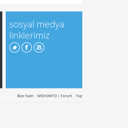
sosyal medya
linklerimiz
Bize Yazin
|
MSHOWTO | Forum
|
Top