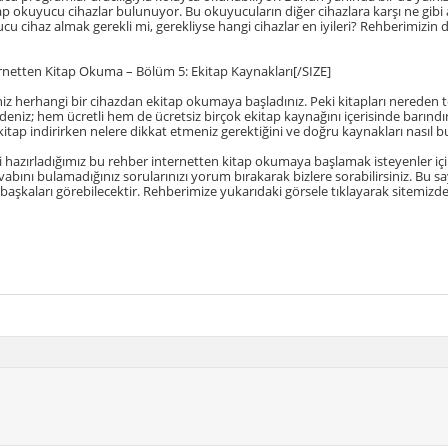
ap okuyucu cihazlar bulunuyor. Bu okuyucuların diğer cihazlara karşı ne gibi
cu cihaz almak gerekli mi, gerekliyse hangi cihazlar en iyileri? Rehberimiz
rnetten Kitap Okuma – Bölüm 5: Ekitap Kaynakları[/SIZE]
iniz herhangi bir cihazdan ekitap okumaya başladınız. Peki kitapları nereden
 deniz; hem ücretli hem de ücretsiz birçok ekitap kaynağını içerisinde barın
itap indirirken nelere dikkat etmeniz gerektiğini ve doğru kaynakları nasıl bul
hazırladığımız bu rehber internetten kitap okumaya başlamak isteyenler içi
evabını bulamadığınız sorularınızı yorum bırakarak bizlere sorabilirsiniz. Bu 
aşkaları görebilecektir. Rehberimize yukarıdaki görsele tıklayarak sitemizden 