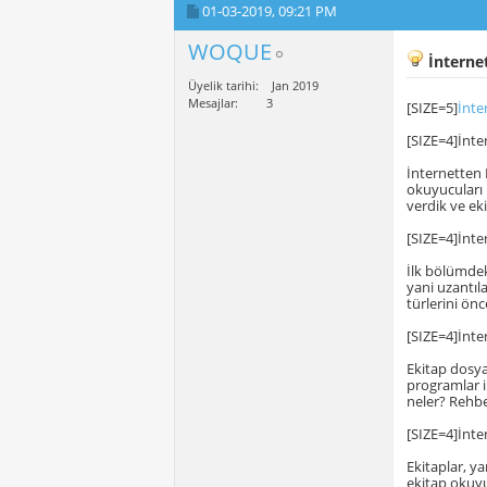
01-03-2019,
09:21 PM
WOQUE
İnterne
Üyelik tarihi
Jan 2019
Mesajlar
3
[SIZE=5]
İnte
[SIZE=4]İnte
İnternetten 
okuyucuları 
verdik ve ek
[SIZE=4]İnte
İlk bölümdek
yani uzantıla
türlerini önc
[SIZE=4]İnt
Ekitap dosya 
programlar il
neler? Rehbe
[SIZE=4]İnte
Ekitaplar, 
ekitap okuyu