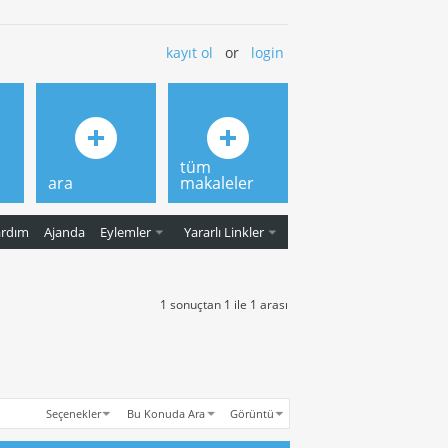
kayıt ol
or
login
tüm
ara
makaleler
ardım
Ajanda
Eylemler
Yararlı Linkler
1 sonuçtan 1 ile 1 arası
Seçenekler
Bu Konuda Ara
Görüntü