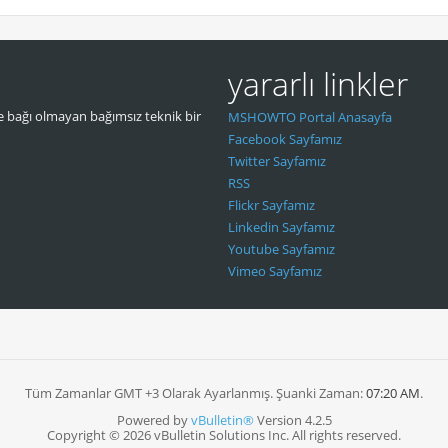
yararlı linkler
 bağı olmayan bağımsız teknik bir
MSHOWTO Portal Anasayfa
Facebook Sayfamız
Twitter Sayfamız
RSS
Flickr Sayfamız
Linkedin Sayfamız
Youtube Sayfamız
Vimeo Sayfamız
Tüm Zamanlar GMT +3 Olarak Ayarlanmış. Şuanki Zaman:
07:20 AM
.
Powered by
vBulletin®
Version 4.2.5
Copyright © 2026 vBulletin Solutions Inc. All rights reserved.