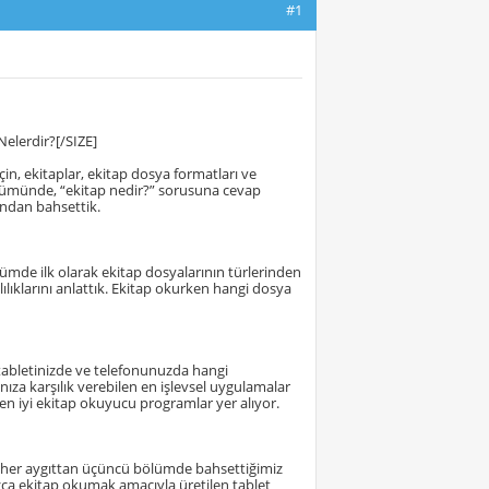
#1
elerdir?[/SIZE]
in, ekitaplar, ekitap dosya formatları ve
bölümünde, “ekitap nedir?” sorusuna cevap
ından bahsettik.
lümde ilk olarak ekitap dosyalarının türlerinden
lılıklarını anlattık. Ekitap okurken hangi dosya
, tabletinizde ve telefonunuzda hangi
nıza karşılık verebilen en işlevsel uygulamalar
n iyi ekitap okuyucu programlar yer alıyor.
 her aygıttan üçüncü bölümde bahsettiğimiz
zca ekitap okumak amacıyla üretilen tablet