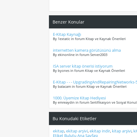
Benzer Konular
E-Kitap Kaynağı
By 1extatic in forum Kitap ve Kaynak Önerileri
internetten kamera görütüsünü alma
By ekinonline in forum Server2003
ISA server kitap önerisi istiyorum
By byones in forum Kitap ve Kaynak Önerileri
E-Kitap - - - UpgradingAndRepairingNetworks
By balacam in forum Kitap ve Kaynak Önerileri
1000. Üyemize Kitap Hediyesi
By emreaydin in forum Sertifikasyon ve Sosyal Konul
Bu Konudaki Etiketler
ekitap
,
ekitap arşivi
,
ekitap indir
,
kitap arşivi
,
ki
Etiket Bulutu Ana Sayfası