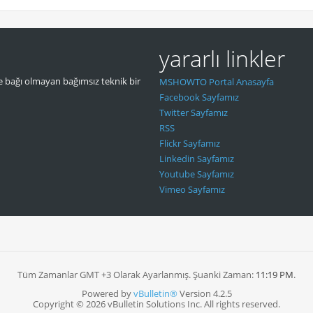
yararlı linkler
 bağı olmayan bağımsız teknik bir
MSHOWTO Portal Anasayfa
Facebook Sayfamız
Twitter Sayfamız
RSS
Flickr Sayfamız
Linkedin Sayfamız
Youtube Sayfamız
Vimeo Sayfamız
Tüm Zamanlar GMT +3 Olarak Ayarlanmış. Şuanki Zaman:
11:19 PM
.
Powered by
vBulletin®
Version 4.2.5
Copyright © 2026 vBulletin Solutions Inc. All rights reserved.