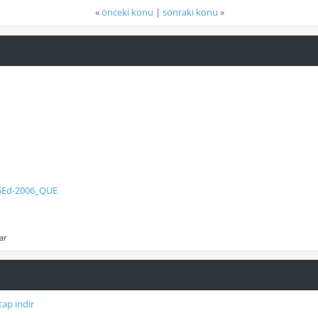
«
önceki konu
|
sonraki konu
»
-5Ed-2006_QUE
ar
tap indir