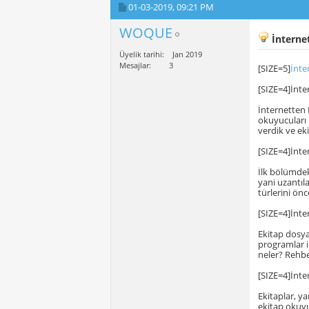
01-03-2019,
09:21 PM
WOQUE
İnterne
Üyelik tarihi
Jan 2019
Mesajlar
3
[SIZE=5]
İnte
[SIZE=4]İnte
İnternetten 
okuyucuları 
verdik ve ek
[SIZE=4]İnte
İlk bölümdek
yani uzantıla
türlerini önc
[SIZE=4]İnt
Ekitap dosya 
programlar il
neler? Rehbe
[SIZE=4]İnte
Ekitaplar, 
ekitap okuyu