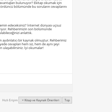
 avantajları bulunuyor? Ekitap okumak için
in dördüncü bölümünde bu soruların cevaplarını
 temin edeceksiniz? İnternet dünyası uçsuz
dırıyor. Rehberimizin son bölümünde
abileceğinizi anlattık.
n aydınlatıcı bir kaynak olmuştur. Rehberimiz
sayede cevapları hem siz, hem de aynı şeyi
ulaşabilirsiniz. İyi okumalar!
Hızlı Erişim
Kitap ve Kaynak Önerileri
Top