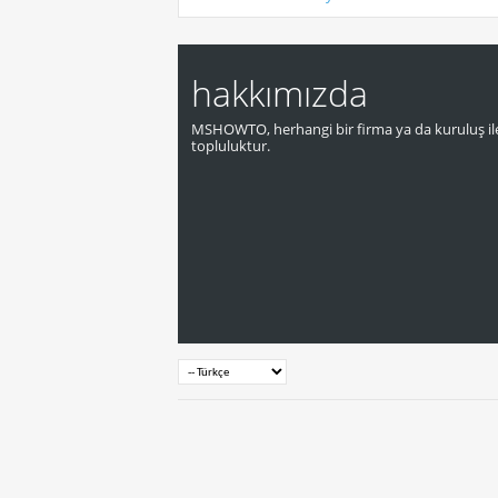
hakkımızda
MSHOWTO, herhangi bir firma ya da kuruluş ile
topluluktur.