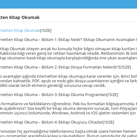
tten Kitap Okumak
rnetten Kitap Okumak
[/SIZE]
rnetten Kitap Okuma – Bölüm 1: Ekitap Nedir? Ekitap Okumanın Avantajları N
Kitap Okumak isteyen ancak bu konuda hiçbir bilgisi olmayan kitap kurtları iç
hakkında bilgi veren geniş bir rehber hazırlamak istedik. Rehberimizin ilk 
itap okumanın basılı kitap okumayla karşılaştırıldığında öne çıkan avantajlar
rnetten Kitap Okuma – Bölüm 2: Ekitap Dosya Formatları Nelerdir?[/SIZE]
i avantajlar ışığında internetten kitap okumaya karar verenler için, ikinci bö
rından bahsettik. PDF, epub ve mobi gibi dosya uzantılarının içeriğini ve fark
elikli olarak tercih etmeniz gerektiği sorusuna cevap verdik.
ernetten Kitap Okuma – Bölüm 3: Ekitap Okuma Programları[/SIZE]
formatlarını ve farklılıklarını öğrendiniz. Peki bu formatları bilgisayarınızda
e açabilirsiniz? Size keyifli bir kitap okuma deneyimi sunacak, tüm ihtiyaçları
rimizin üçüncü bölümünde, Windows, Android ve IOS işletim sistemleri için e
rnetten Kitap Okuma – Bölüm 4: Ekitap Okuyucu Cihazlar[/SIZE]
yanımızdan hiç ayırmadığımız telefonlarımız başta olmak üzere hemen hemen
cu programlar aracılığıyla kolayca okunabiliyor. Bunun yanında bir de yalnı