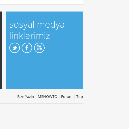
sosyal medya
linklerimiz
Bize Yazin
|
MSHOWTO | Forum
|
Top