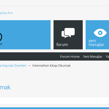
işmiş Ara
yeni
forum
mesajlar
Forum Home
Yeni Mesajlar
Y
ve Kaynak Önerileri
İnternetten Kitap Okumak
umak