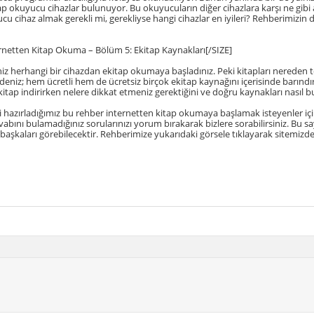
ap okuyucu cihazlar bulunuyor. Bu okuyucuların diğer cihazlara karşı ne gibi
cu cihaz almak gerekli mi, gerekliyse hangi cihazlar en iyileri? Rehberimiz
rnetten Kitap Okuma – Bölüm 5: Ekitap Kaynakları[/SIZE]
iniz herhangi bir cihazdan ekitap okumaya başladınız. Peki kitapları nereden
 deniz; hem ücretli hem de ücretsiz birçok ekitap kaynağını içerisinde barın
itap indirirken nelere dikkat etmeniz gerektiğini ve doğru kaynakları nasıl bul
hazırladığımız bu rehber internetten kitap okumaya başlamak isteyenler içi
evabını bulamadığınız sorularınızı yorum bırakarak bizlere sorabilirsiniz. Bu 
aşkaları görebilecektir. Rehberimize yukarıdaki görsele tıklayarak sitemizden 