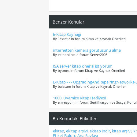
Benzer Konular
E-Kitap Kaynağı
By 1extatic in forum Kitap ve Kaynak Önerileri
internetten kamera görütüsünü alma
By ekinonline in forum Server2003
ISA server kitap önerisi istiyorum
By byones in forum Kitap ve Kaynak Önerileri
E-Kitap - - - UpgradingAndRepairingNetworks
By balacam in forum Kitap ve Kaynak Önerileri
1000. Üyemize Kitap Hediyesi
By emreaydin in forum Sertifikasyon ve Sosyal Konul
Bu Konudaki Etiketler
ekitap
,
ekitap arşivi
,
ekitap indir
,
kitap arşivi
,
ki
Etiket Bulutu Ana Sayfası