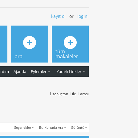
kayıt ol
or
login
tüm
ara
makaleler
ardım
Ajanda
Eylemler
Yararlı Linkler
1 sonuçtan 1 ile 1 arası
Seçenekler
Bu Konuda Ara
Görüntü