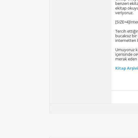
benzeri ekit
ekitap okuyu
veriyoruz.
[SIZE=4]İnte
Tercih ettiğ
bucaksız bir
internetten k
Umuyoruz ki 
içerisinde c
merak eden b
Kitap Arşivi