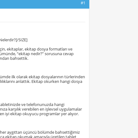
#1
elerdir?[/SIZE]
in, ekitaplar, ekitap dosya formatları ve
bölümünde, “ekitap nedir?” sorusuna cevap
ından bahsettik.
lümde ilk olarak ekitap dosyalarının türlerinden
lılıklarını anlattık. Ekitap okurken hangi dosya
, tabletinizde ve telefonunuzda hangi
nıza karşılık verebilen en işlevsel uygulamalar
n iyi ekitap okuyucu programlar yer alıyor.
 her aygıttan üçüncü bölümde bahsettiğimiz
zca ekitap okumak amacıyla üretilen tablet