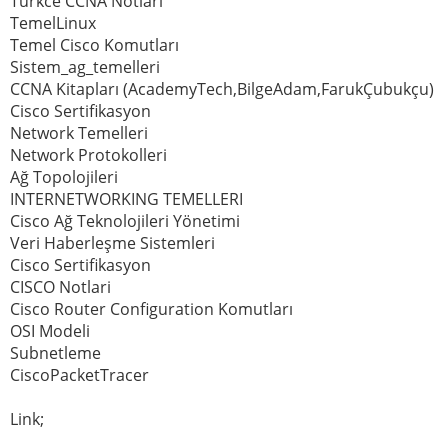
Turkce CCNA Notlari
TemelLinux
Temel Cisco Komutları
Sistem_ag_temelleri
CCNA Kitapları (AcademyTech,BilgeAdam,FarukÇubukçu)
Cisco Sertifikasyon
Network Temelleri
Network Protokolleri
Ağ Topolojileri
INTERNETWORKING TEMELLERI
Cisco Ağ Teknolojileri Yönetimi
Veri Haberleşme Sistemleri
Cisco Sertifikasyon
CISCO Notlari
Cisco Router Configuration Komutları
OSI Modeli
Subnetleme
CiscoPacketTracer
Link;