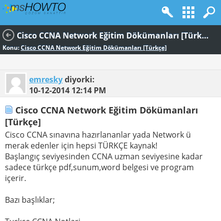
Cisco CCNA Network Eğitim Dökümanları [Türkçe]
Konu:
Cisco CCNA Network Eğitim Dökümanları [Türkçe]
emresky
diyorki:
10-12-2014
12:14 PM
Cisco CCNA Network Eğitim Dökümanları
[Türkçe]
Cisco CCNA sınavına hazırlananlar yada Network ü
merak edenler için hepsi TÜRKÇE kaynak!
Başlangıç seviyesinden CCNA uzman seviyesine kadar
sadece türkçe pdf,sunum,word belgesi ve program
içerir.
Bazı başlıklar;