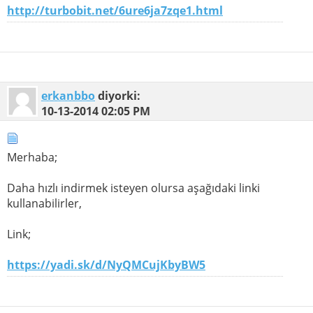
http://turbobit.net/6ure6ja7zqe1.html
erkanbbo
diyorki:
10-13-2014
02:05 PM
Merhaba;
Daha hızlı indirmek isteyen olursa aşağıdaki linki
kullanabilirler,
Link;
https://yadi.sk/d/NyQMCujKbyBW5