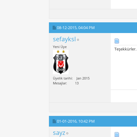
08-12-2015,
04:04 PM
sefayksl
Yeni Üye
Teşekkürler.
Üyelik tarihi
Jan 2015
Mesajlar
13
01-01-2016,
10:42 PM
sayz