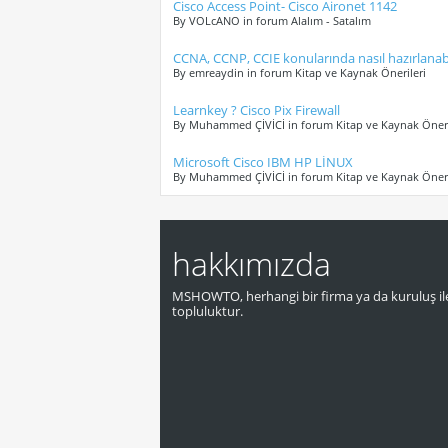
Cisco Access Point- Cisco Aironet 1142
By VOLcANO in forum Alalım - Satalım
CCNA, CCNP, CCIE konularında nasıl hazırlanab
By emreaydin in forum Kitap ve Kaynak Önerileri
Learnkey ? Cisco Pix Firewall
By Muhammed ÇİVİCİ in forum Kitap ve Kaynak Öneri
Microsoft Cisco IBM HP LİNUX
By Muhammed ÇİVİCİ in forum Kitap ve Kaynak Öneri
hakkımızda
MSHOWTO, herhangi bir firma ya da kuruluş ile
topluluktur.