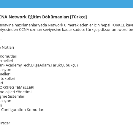
CNA Network Eğitim Dökümanları [Türkçe]
sınavına hazırlananlar yada Network ü merak edenler için hepsi TÜRKÇE kay
eviyesinden CCNA uzman seviyesine kadar sadece türkçe pdf,sunum,word belg
;
 Notlari
 Komutları
emelleri
arı (AcademyTech,BilgeAdam,FarukÇubukçu)
ikasyon
elleri
tokolleri
ri
ORKING TEMELLERI
nolojileri Yönetimi
şme Sistemleri
ikasyon
ri
r Configuration Komutları
Tracer