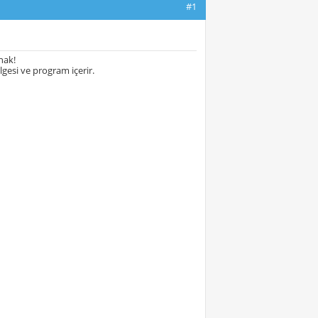
#1
nak!
esi ve program içerir.