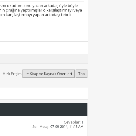
kısmı okudum. onu yazan arkadaş öyle böyle
ın çırağına yaptırmışlar o karşılaştırmayı veya
ım karşılaştırmayı yapan arkadaşı tebrik
Hızlı Erişim
Kitap ve Kaynak Önerileri
Top
Cevaplar:
1
Son Mesaj:
07-09-2014,
11:15 AM