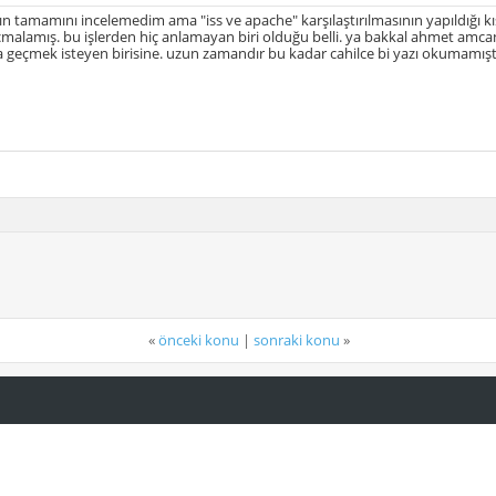
 tamamını incelemedim ama "iss ve apache" karşılaştırılmasının yapıldığı 
açmalamış. bu işlerden hiç anlamayan biri olduğu belli. ya bakkal ahmet amcan
a geçmek isteyen birisine. uzun zamandır bu kadar cahilce bi yazı okumamışt
«
önceki konu
|
sonraki konu
»