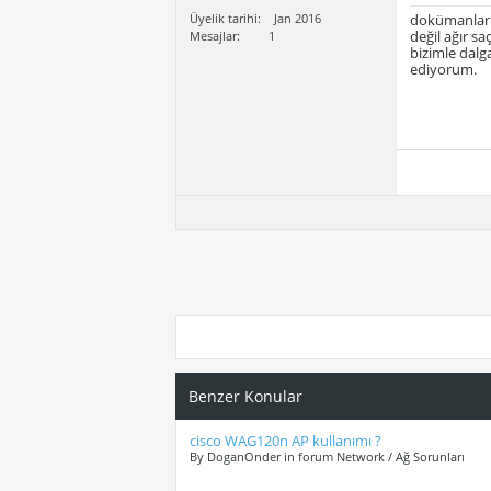
Üyelik tarihi
Jan 2016
dokümanların
değil ağır s
Mesajlar
1
bizimle dalg
ediyorum.
Benzer Konular
cisco WAG120n AP kullanımı ?
By DoganOnder in forum Network / Ağ Sorunları