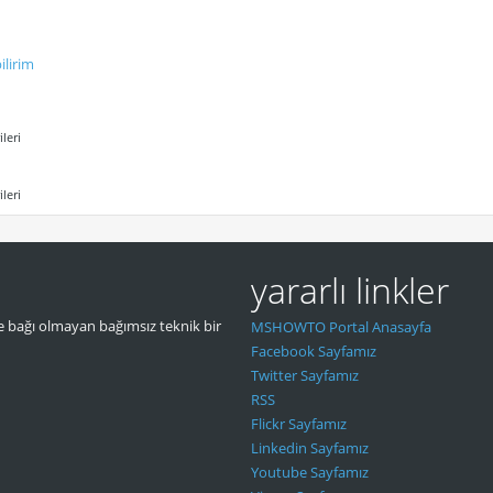
ilirim
leri
leri
yararlı linkler
 bağı olmayan bağımsız teknik bir
MSHOWTO Portal Anasayfa
Facebook Sayfamız
Twitter Sayfamız
RSS
Flickr Sayfamız
Linkedin Sayfamız
Youtube Sayfamız