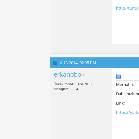
http://turbo
10-13-2014,
02:05 PM
erkanbbo
Üyelik tarihi
Apr 2013
Merhaba;
Mesajlar
4
Daha hızlı in
Link;
https://ya