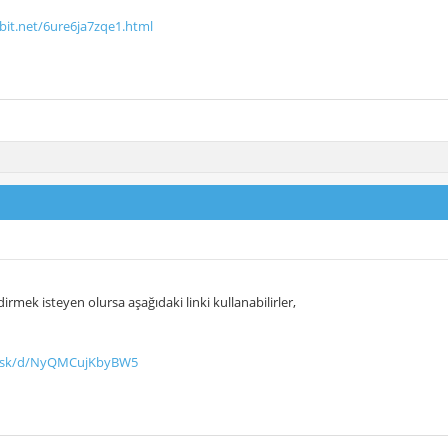
bit.net/6ure6ja7zqe1.html
dirmek isteyen olursa aşağıdaki linki kullanabilirler,
di.sk/d/NyQMCujKbyBW5