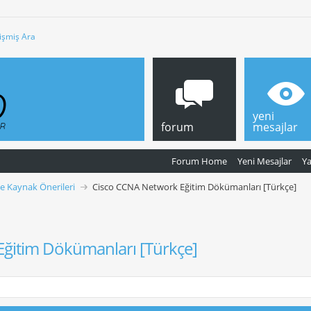
işmiş Ara
yeni
forum
mesajlar
Forum Home
Yeni Mesajlar
Y
ve Kaynak Önerileri
Cisco CCNA Network Eğitim Dökümanları [Türkçe]
ğitim Dökümanları [Türkçe]