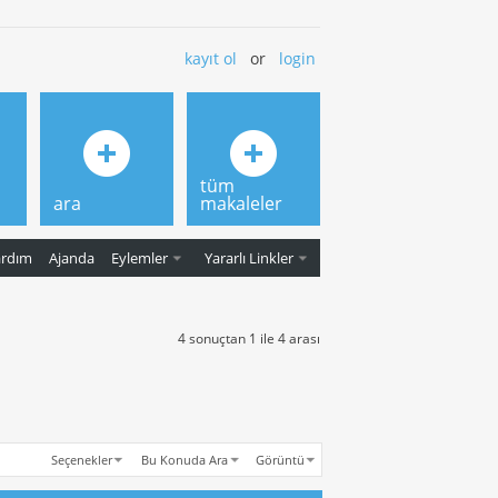
kayıt ol
or
login
tüm
ara
makaleler
ardım
Ajanda
Eylemler
Yararlı Linkler
4 sonuçtan 1 ile 4 arası
Seçenekler
Bu Konuda Ara
Görüntü