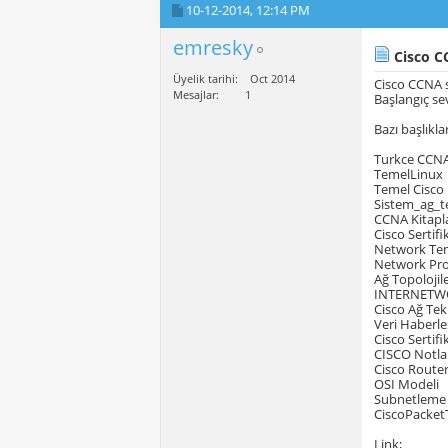
10-12-2014,
12:14 PM
emresky
Cisco C
Üyelik tarihi
Oct 2014
Cisco CCNA 
Mesajlar
1
Başlangıç s
Bazı başlıklar
Turkce CCNA
TemelLinux
Temel Cisco
Sistem_ag_t
CCNA Kitapl
Cisco Sertif
Network Tem
Network Pro
Ağ Topolojile
INTERNETW
Cisco Ağ Tek
Veri Haberle
Cisco Sertif
CISCO Notla
Cisco Route
OSI Modeli
Subnetleme
CiscoPacket
Link;