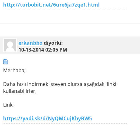
http://turbobit.net/6ure6ja7zqe1.html
erkanbbo
diyorki:
10-13-2014
02:05 PM
Merhaba;
Daha hızlı indirmek isteyen olursa aşağıdaki linki
kullanabilirler,
Link;
https://yadi.sk/d/NyQMCujKbyBW5