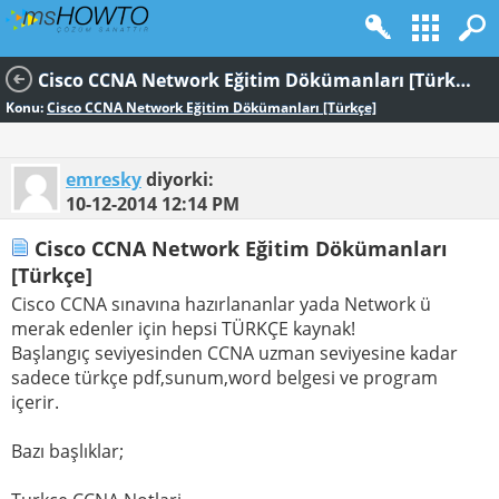
Cisco CCNA Network Eğitim Dökümanları [Türkçe]
Konu:
Cisco CCNA Network Eğitim Dökümanları [Türkçe]
emresky
diyorki:
10-12-2014
12:14 PM
Cisco CCNA Network Eğitim Dökümanları
[Türkçe]
Cisco CCNA sınavına hazırlananlar yada Network ü
merak edenler için hepsi TÜRKÇE kaynak!
Başlangıç seviyesinden CCNA uzman seviyesine kadar
sadece türkçe pdf,sunum,word belgesi ve program
içerir.
Bazı başlıklar;