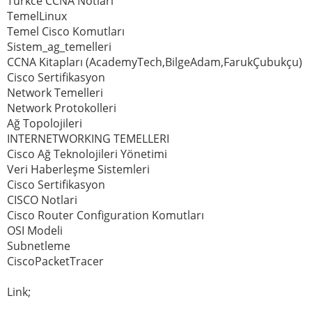
Turkce CCNA Notlari
TemelLinux
Temel Cisco Komutları
Sistem_ag_temelleri
CCNA Kitapları (AcademyTech,BilgeAdam,FarukÇubukçu)
Cisco Sertifikasyon
Network Temelleri
Network Protokolleri
Ağ Topolojileri
INTERNETWORKING TEMELLERI
Cisco Ağ Teknolojileri Yönetimi
Veri Haberleşme Sistemleri
Cisco Sertifikasyon
CISCO Notlari
Cisco Router Configuration Komutları
OSI Modeli
Subnetleme
CiscoPacketTracer
Link;