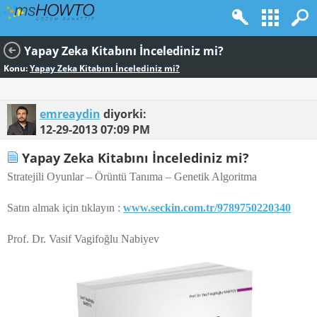
Yapay Zeka Kitabını İncelediniz mi?
Konu:
Yapay Zeka Kitabını İncelediniz mi?
emreaydin
diyorki:
12-29-2013
07:09 PM
Yapay Zeka Kitabını İncelediniz mi?
Stratejili Oyunlar – Örüntü Tanıma – Genetik Algoritma
Satın almak için tıklayın :
www.seckin.com.tr/9789750220340
Prof. Dr. Vasif Vagifoğlu Nabiyev