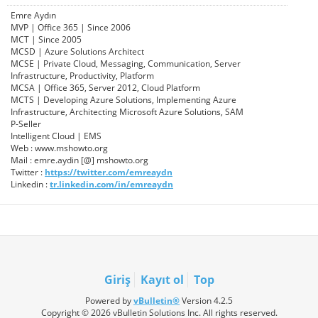
Emre Aydın
MVP | Office 365 | Since 2006
MCT | Since 2005
MCSD | Azure Solutions Architect
MCSE | Private Cloud, Messaging, Communication, Server
Infrastructure, Productivity, Platform
MCSA | Office 365, Server 2012, Cloud Platform
MCTS | Developing Azure Solutions, Implementing Azure
Infrastructure, Architecting Microsoft Azure Solutions, SAM
P-Seller
Intelligent Cloud | EMS
Web : www.mshowto.org
Mail : emre.aydin [@] mshowto.org
Twitter :
https://twitter.com/emreaydn
Linkedin :
tr.linkedin.com/in/emreaydn
Giriş
Kayıt ol
Top
Powered by
vBulletin®
Version 4.2.5
Copyright © 2026 vBulletin Solutions Inc. All rights reserved.