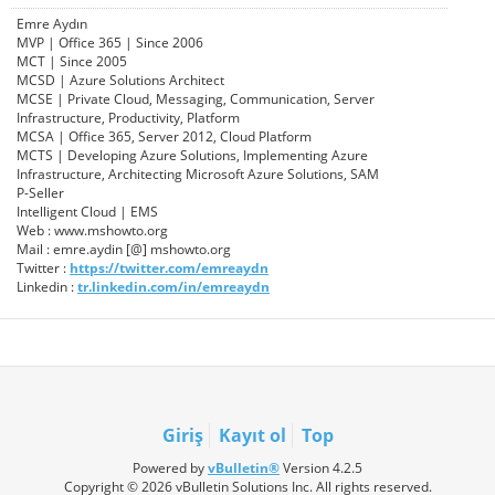
Emre Aydın
MVP | Office 365 | Since 2006
MCT | Since 2005
MCSD | Azure Solutions Architect
MCSE | Private Cloud, Messaging, Communication, Server
Infrastructure, Productivity, Platform
MCSA | Office 365, Server 2012, Cloud Platform
MCTS | Developing Azure Solutions, Implementing Azure
Infrastructure, Architecting Microsoft Azure Solutions, SAM
P-Seller
Intelligent Cloud | EMS
Web : www.mshowto.org
Mail : emre.aydin [@] mshowto.org
Twitter :
https://twitter.com/emreaydn
Linkedin :
tr.linkedin.com/in/emreaydn
Giriş
Kayıt ol
Top
Powered by
vBulletin®
Version 4.2.5
Copyright © 2026 vBulletin Solutions Inc. All rights reserved.