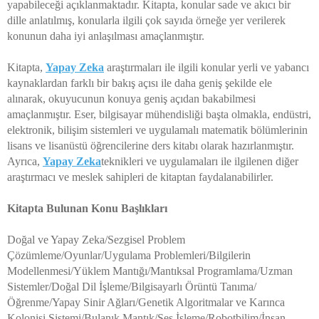
yapabileceği açıklanmaktadır. Kitapta, konular sade ve akıcı bir
dille anlatılmış, konularla ilgili çok sayıda örneğe yer verilerek
konunun daha iyi anlaşılması amaçlanmıştır.
Kitapta,
Yapay Zeka
araştırmaları ile ilgili konular yerli ve yabancı
kaynaklardan farklı bir bakış açısı ile daha geniş şekilde ele
alınarak, okuyucunun konuya geniş açıdan bakabilmesi
amaçlanmıştır. Eser, bilgisayar mühendisliği başta olmakla, endüstri,
elektronik, bilişim sistemleri ve uygulamalı matematik bölümlerinin
lisans ve lisanüstü öğrencilerine ders kitabı olarak hazırlanmıştır.
Ayrıca,
Yapay Zeka
teknikleri ve uygulamaları ile ilgilenen diğer
araştırmacı ve meslek sahipleri de kitaptan faydalanabilirler.
Kitapta Bulunan Konu Başlıkları
Doğal ve Yapay Zeka/Sezgisel Problem
Çözümleme/Oyunlar/Uygulama Problemleri/Bilgilerin
Modellenmesi/Yüklem Mantığı/Mantıksal Programlama/Uzman
Sistemler/Doğal Dil İşleme/Bilgisayarlı Örüntü Tanıma/
Öğrenme/Yapay Sinir Ağları/Genetik Algoritmalar ve Karınca
Kolonisi Sistemi/Bulanık Mantık/Ses İşleme/Robotbilim/İnsan –