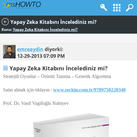
Yapay Zeka Kitabını İncelediniz mi?
Konu:
Yapay Zeka Kitabını İncelediniz mi?
emreaydin
diyorki:
12-29-2013
07:09 PM
Yapay Zeka Kitabını İncelediniz mi?
Stratejili Oyunlar – Örüntü Tanıma – Genetik Algoritma
Satın almak için tıklayın :
www.seckin.com.tr/9789750220340
Prof. Dr. Vasif Vagifoğlu Nabiyev