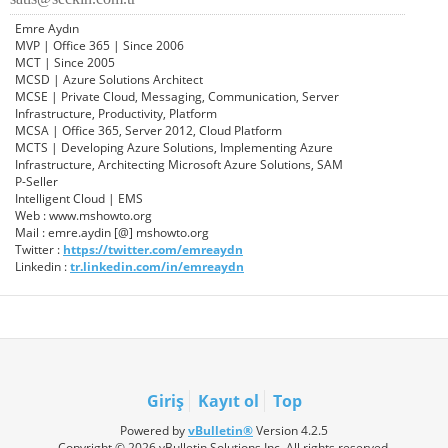
Emre Aydın
MVP | Office 365 | Since 2006
MCT | Since 2005
MCSD | Azure Solutions Architect
MCSE | Private Cloud, Messaging, Communication, Server
Infrastructure, Productivity, Platform
MCSA | Office 365, Server 2012, Cloud Platform
MCTS | Developing Azure Solutions, Implementing Azure
Infrastructure, Architecting Microsoft Azure Solutions, SAM
P-Seller
Intelligent Cloud | EMS
Web : www.mshowto.org
Mail : emre.aydin [@] mshowto.org
Twitter :
https://twitter.com/emreaydn
Linkedin :
tr.linkedin.com/in/emreaydn
Giriş
Kayıt ol
Top
Powered by
vBulletin®
Version 4.2.5
Copyright © 2026 vBulletin Solutions Inc. All rights reserved.