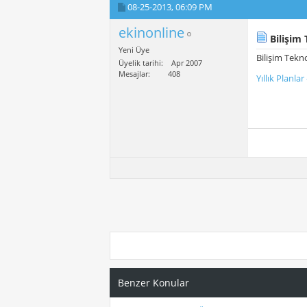
08-25-2013,
06:09 PM
ekinonline
Bilişim 
Yeni Üye
Bilişim Tekn
Üyelik tarihi
Apr 2007
Mesajlar
408
Yıllık Planl
Benzer Konular