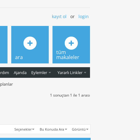
kayıt ol
or
login
tüm
ara
makaleler
ardım
Ajanda
Eylemler
Yararlı Linkler
 planlar
1 sonuçtan 1 ile 1 arası
Seçenekler
Bu Konuda Ara
Görüntü