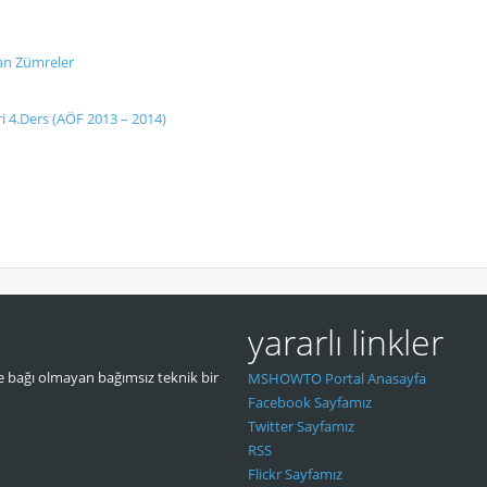
nan Zümreler
i 4.Ders (AÖF 2013 – 2014)
yararlı linkler
 bağı olmayan bağımsız teknik bir
MSHOWTO Portal Anasayfa
Facebook Sayfamız
Twitter Sayfamız
RSS
Flickr Sayfamız