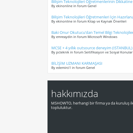
Bilişim Teknolojileri Öğretmenlerinin Dikkatine
By ekinonline in forum Genel
Bilişim Teknolojileri Öğretmenleri İçin Hazırla
By ekinonline in forum Kitap ve Kaynak Önerileri
Baki Onur Okutucu’dan Temel Bilgi Teknolojiler
By emreaydin in forum Microsoft Windows
MCSE + 4 yıllık outsource deneyim (ISTANBUL)
By pcteknik in forum Sertifikasyon ve Sosyal Konular
BİLİŞİM UZMANI KARMAŞASI
By edemirci1 in forum Genel
hakkımızda
MSHOWTO, herhangi bir firma ya da kuruluş ile
topluluktur.