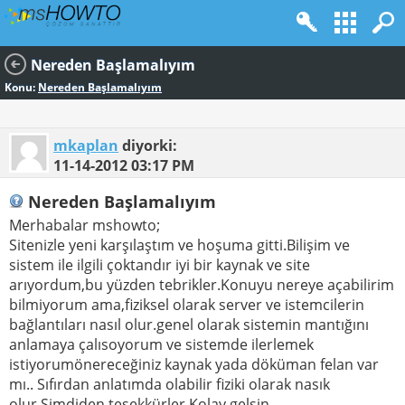
Nereden Başlamalıyım
Konu:
Nereden Başlamalıyım
mkaplan
diyorki:
11-14-2012
03:17 PM
Nereden Başlamalıyım
Merhabalar mshowto;
Sitenizle yeni karşılaştım ve hoşuma gitti.Bilişim ve
sistem ile ilgili çoktandır iyi bir kaynak ve site
arıyordum,bu yüzden tebrikler.Konuyu nereye açabilirim
bilmiyorum ama,fiziksel olarak server ve istemcilerin
bağlantıları nasıl olur.genel olarak sistemin mantığını
anlamaya çalısoyorum ve sistemde ilerlemek
istiyorumönereceğiniz kaynak yada döküman felan var
mı.. Sıfırdan anlatımda olabilir fiziki olarak nasık
olur.Şimdiden teşekkürler.Kolay gelsin....