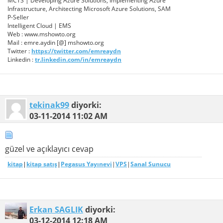
MCTS | Developing Azure Solutions, Implementing Azure
Infrastructure, Architecting Microsoft Azure Solutions, SAM
P-Seller
Intelligent Cloud | EMS
Web : www.mshowto.org
Mail : emre.aydin [@] mshowto.org
Twitter :
https://twitter.com/emreaydn
Linkedin :
tr.linkedin.com/in/emreaydn
tekinak99
diyorki:
03-11-2014
11:02 AM
güzel ve açıklayıcı cevap
kitap
|
kitap satış
|
Pegasus Yayınevi
|
VPS
|
Sanal Sunucu
Erkan SAGLIK
diyorki:
03-12-2014
12:18 AM