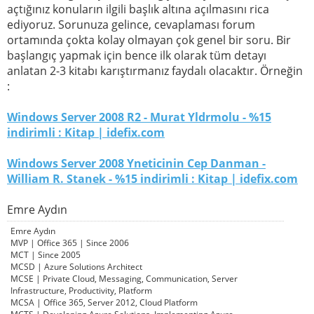
açtığınız konuların ilgili başlık altına açılmasını rica
ediyoruz. Sorunuza gelince, cevaplaması forum
ortamında çokta kolay olmayan çok genel bir soru. Bir
başlangıç yapmak için bence ilk olarak tüm detayı
anlatan 2-3 kitabı karıştırmanız faydalı olacaktır. Örneğin
:
Windows Server 2008 R2 - Murat Yldrmolu - %15
indirimli : Kitap | idefix.com
Windows Server 2008 Yneticinin Cep Danman -
William R. Stanek - %15 indirimli : Kitap | idefix.com
Emre Aydın
Emre Aydın
MVP | Office 365 | Since 2006
MCT | Since 2005
MCSD | Azure Solutions Architect
MCSE | Private Cloud, Messaging, Communication, Server
Infrastructure, Productivity, Platform
MCSA | Office 365, Server 2012, Cloud Platform