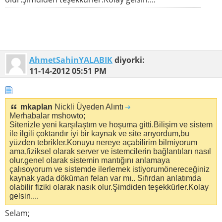
AhmetSahinYALABIK
diyorki:
11-14-2012
05:51 PM
mkaplan
Nickli Üyeden Alıntı
Merhabalar mshowto;
Sitenizle yeni karşılaştım ve hoşuma gitti.Bilişim ve sistem
ile ilgili çoktandır iyi bir kaynak ve site arıyordum,bu
yüzden tebrikler.Konuyu nereye açabilirim bilmiyorum
ama,fiziksel olarak server ve istemcilerin bağlantıları nasıl
olur.genel olarak sistemin mantığını anlamaya
çalısoyorum ve sistemde ilerlemek istiyorumönereceğiniz
kaynak yada döküman felan var mı.. Sıfırdan anlatımda
olabilir fiziki olarak nasık olur.Şimdiden teşekkürler.Kolay
gelsin....
Selam;